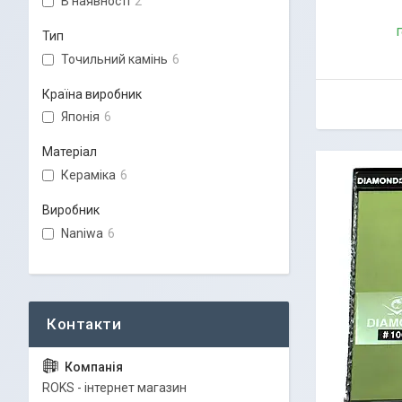
В наявності
2
Г
Тип
Точильний камінь
6
Країна виробник
Японія
6
Матеріал
Кераміка
6
Виробник
Naniwa
6
ROKS - інтернет магазин