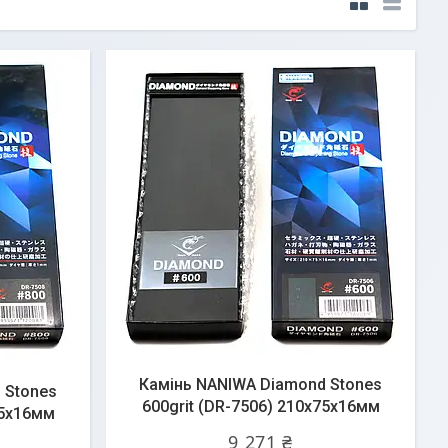
Камінь NANIWA Diamond Stones
 Stones
600grit (DR-7506) 210x75x16мм
75x16мм
9 271 ₴