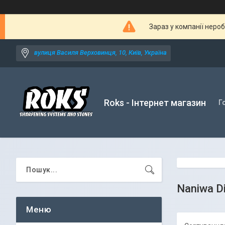
Зараз у компанії неро
вулиця Василя Верховинця, 10, Київ, Україна
Roks - Інтернет магазин
Г
Naniwa D