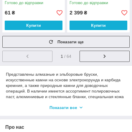
Готово до відправки
Готово до відправки
61
2 399
₴
₴
Купити
Купити
Показати ще
1
/ 64
Представлены алмазные и эльборовые бруски,
искусственные камни на основе электрокорунда и карбида
кремния, а также природные камни для доводочных
операций. В наличии имеется ассортимент полировочных
паст, алюминиевые и стеклянные бланки, специальная кожа
на бланках и досточках, аксессуары для выравнивания
Показати все
камней, масла и многое другое...
Про нас