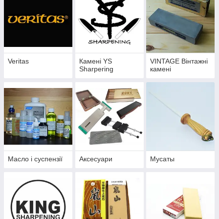
Veritas
Камені YS
VINTAGE Вінтажні
Sharpering
камені
Масло і суспензії
Аксесуари
Мусаты