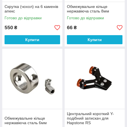
Скрутка (чохол) на 6 каменів
Обмежувальне кільце
апекс
нержавіюча сталь 8мм
Готово до відправки
Готово до відправки
550
66
₴
₴
Купити
Купити
Центральний короткий Y-
Обмежувальне кільце
подібний затискач для
нержавіюча сталь 6мм
Hapstone RS