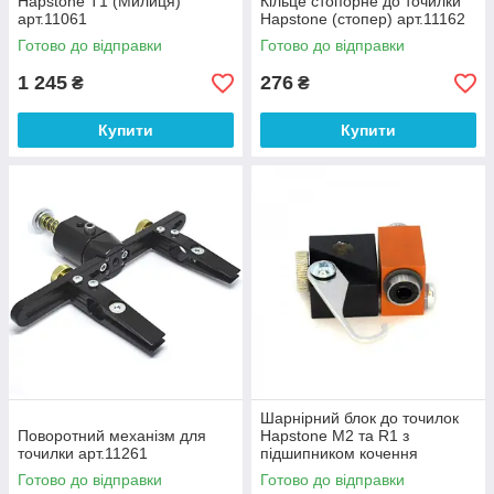
Hapstone T1 (Милиця)
Кільце стопорне до точилки
арт.11061
Hapstone (стопер) арт.11162
Готово до відправки
Готово до відправки
1 245
276
₴
₴
Купити
Купити
Шарнірний блок до точилок
Поворотний механізм для
Hapstone М2 та R1 з
точилки арт.11261
підшипником кочення
арт.11215
Готово до відправки
Готово до відправки