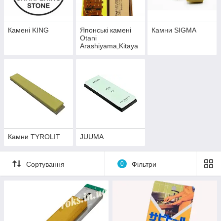
Камені KING
Японські камені
Камни SIGMA
Otani
Arashiyama,Kitaya
ma
Камни TYROLIT
JUUMA
Сортування
0
Фільтри