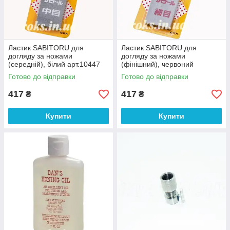
Ластик SABITORU для
Ластик SABITORU для
догляду за ножами
догляду за ножами
(середній), білий арт.10447
(фінішний), червоний
арт.10448
Готово до відправки
Готово до відправки
417
417
₴
₴
Купити
Купити