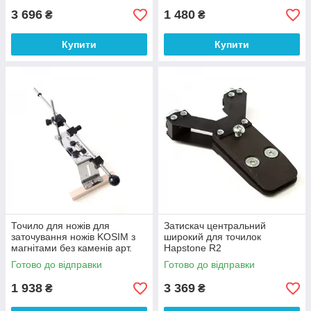
3 696
1 480
₴
₴
Купити
Купити
Точило для ножів для
Затискач центральний
заточування ножів KOSIM з
широкий для точилок
магнітами без каменів арт.
Hapstone R2
11597
Готово до відправки
Готово до відправки
1 938
3 369
₴
₴