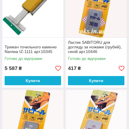
Ластик SABITORU для
Тримач точильного каменю
догляду за ножами (грубий),
Naniwa IZ-1111 арт.10345
синій арт.10446
Готово до відправки
Готово до відправки
5 587
417
₴
₴
Купити
Купити