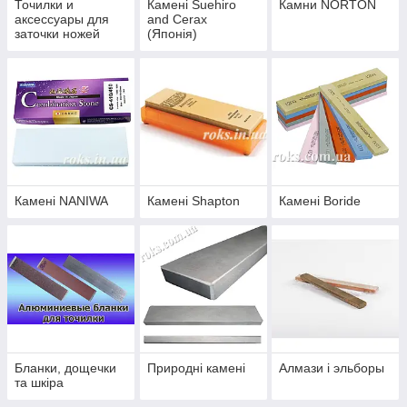
Точилки и
Камені Suehiro
Камни NORTON
аксессуары для
and Cerax
заточки ножей
(Японія)
Камені NANIWA
Камені Shapton
Камені Boride
Бланки, дощечки
Природні камені
Алмази і эльборы
та шкіра