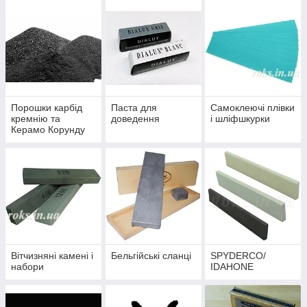
Порошки карбід
Паста для
Самоклеючі плівки
кремнію та
доведення
і шліфшкурки
Керамо Корунду
Вітчизняні камені і
Бельгійські сланці
SPYDERCO/
набори
IDAHONE