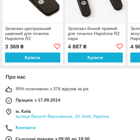
Затискач центральний
Затискач бічний прямий
Зати
широкий для точилок
для точилок Hapstone R2
зігн
Hapstone R2
пара
Haps
3 369
4 887
4 9
₴
₴
Купити
Купити
Про нас
99% позитивних з 376 відгуків за рік
Працює з 17.09.2014
м. Київ
вулиця Василя Верховинця, 10, Київ, Україна
Контакти
Сьогодні працює з 09:00 до 18:00