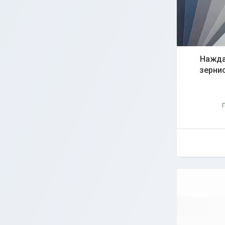
Нажда
зернис
Г