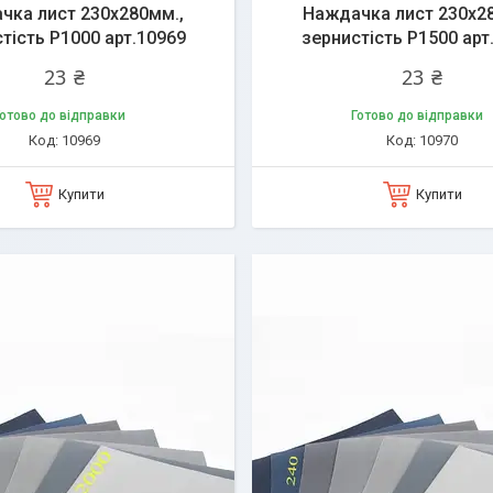
чка лист 230х280мм.,
Наждачка лист 230х2
тість P1000 арт.10969
зернистість P1500 арт
23 ₴
23 ₴
отово до відправки
Готово до відправки
10969
10970
Купити
Купити