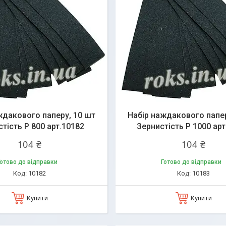
ждакового паперу, 10 шт
Набір наждакового папер
тість Р 800 арт.10182
Зернистість Р 1000 арт
104 ₴
104 ₴
отово до відправки
Готово до відправки
10182
10183
Купити
Купити