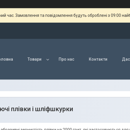
чий час. Замовлення та повідомлення будуть оброблені з 09:00 най
оловна
Товари
Про нас
Контакти
Дас
чі плівки і шліфшкурки
абразивні зернистість плівки на 2000 грит, які застосовуються дл