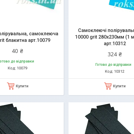
Самоклеючі полірувальн
олірувальна, самоклеюча
10000 grit 280х230мм (1 
rit блакитна арт.10079
арт.10312
40 ₴
324 ₴
отово до відправки
Готово до відправки
10079
10312
Купити
Купити