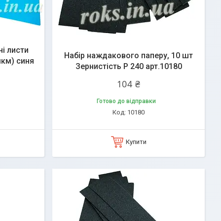
і листи
Набір наждакового паперу, 10 шт
мкм) синя
Зернистість Р 240 арт.10180
104 ₴
Готово до відправки
10180
Купити