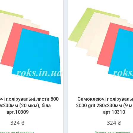
і полірувальні листи 800
Самоклеючі полірувальн
80х230мм (20 мкм), біла
2000 grit 280х230мм (9 м
арт.10309
арт.10310
324 ₴
324 ₴