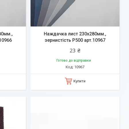
80мм.,
Наждачка лист 230х280мм.,
.10966
зернистість P500 арт.10967
23 ₴
Готово до відправки
10967
Купити