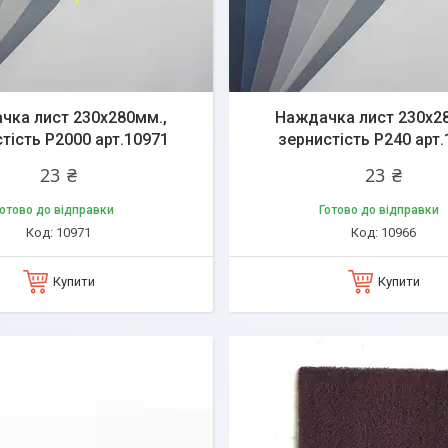
чка лист 230х280мм.,
Наждачка лист 230х2
тість P2000 арт.10971
зернистість P240 арт
23 ₴
23 ₴
отово до відправки
Готово до відправки
10971
10966
Купити
Купити