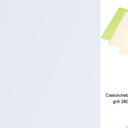
Самоклеюч
grit 2