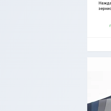
Нажда
зернис
Г