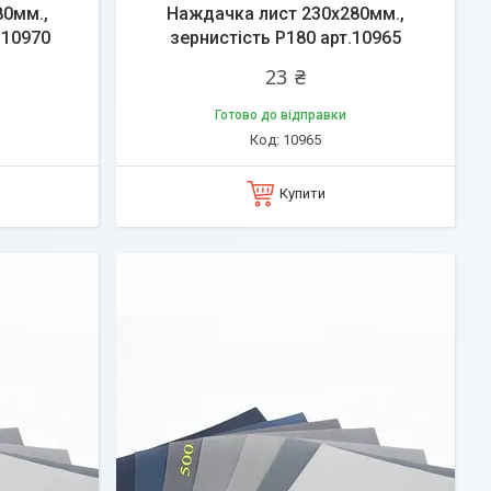
80мм.,
Наждачка лист 230х280мм.,
.10970
зернистість P180 арт.10965
23 ₴
Готово до відправки
10965
Купити