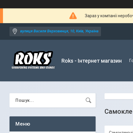
Зараз у компанії неробо
вулиця Василя Верховинця, 10, Київ, Україна
Roks - Інтернет магазин
Г
Самоклею
Самоклеючі 