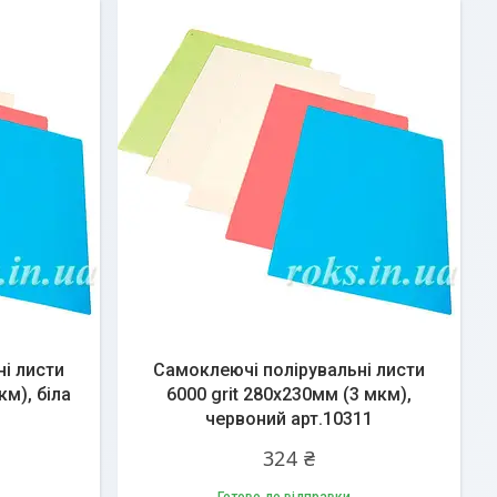
і листи
Самоклеючі полірувальні листи
км), біла
6000 grit 280х230мм (3 мкм),
червоний арт.10311
324 ₴