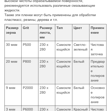
высокой чистоты обрабатываемой поверхности,
рекомендуется использовать различные смазывающие
жидкости.
Также эти пленки могут быть применены для обработки
пластмасс, резины, дерева и т.п.
Размер
Grit
Размер
Тип
Цвет
Примен
зерна
листа,
ение
мм
30 мкм
P500
230 x
Самокле
Светло-
Чистова
280
ющийся
зеленый
я
заточка
20 мкм
P800
230 x
Самокле
Белый
Предвар
280
ющийся
ительно
е
полиров
ание
9 мкм
P2000
230 x
Самокле
Белый
Основно
280
ющийся
е
полиров
ание
3 мкм
P6000
230 x
Самокле
Красный
Чистово