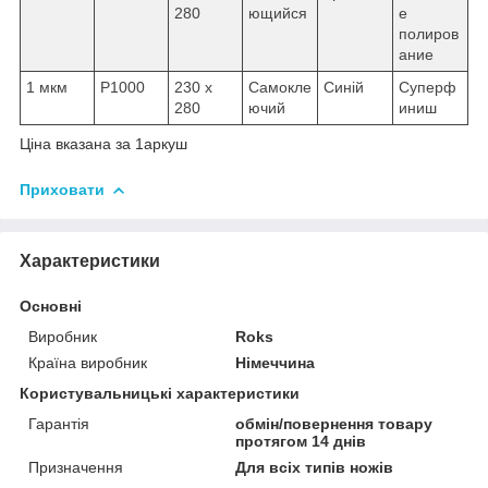
280
ющийся
е
полиров
ание
1 мкм
P1000
230 x
Самокле
Синій
Суперф
280
ючий
иниш
Ціна вказана за 1аркуш
Приховати
Характеристики
Основні
Виробник
Roks
Країна виробник
Німеччина
Користувальницькі характеристики
Гарантія
обмін/повернення товару
протягом 14 днів
Призначення
Для всіх типів ножів