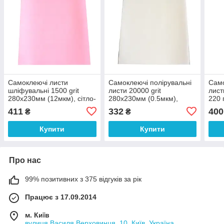
Самоклеючі листи
Самоклеючі полірувальні
Само
шліфувальні 1500 grit
листи 20000 grit
лис
280х230мм (12мкм), сітло-
280х230мм (0.5мкм),
220 
рожевий
білий
411
332
400
₴
₴
Купити
Купити
Про нас
99% позитивних з 375 відгуків за рік
Працює з 17.09.2014
м. Київ
вулиця Василя Верховинця, 10, Київ, Україна