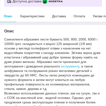
Доступна доставка
Опис
Характеристики
Доставка
Оплата
Умови п
Опис
Самоклеючі абразивні листи бувають 500, 800, 2000, 6000 і
10000 грит, складаються з міцної 125 микроной (1/8 мм)
основи у вигляді поліефірної плівки з нанесеним на неї
водостійким покриттям з оксиду алюмінію. Зв'язка зерна дуже
еластична і абразивний шар добре тримає форму навіть на
дуже різких вигинах. Абразивні листи призначені для
заточування і доведення різального
інструменту
, а також
шліфування та полірування різних металевих деталей з
твердістю до 60 HRC. Листы легко режутся ножницами до
нужного формата и затем могут клеиться на любую
профильную поверхность из полимерных материалов,
стекла, камня, дерева и т.д.
Возможно использование данных пленок, как на сухую, так и
с СОЖ на масляной или , водной основах. Однако, для
продления срока эксплуатации пленки и получения более