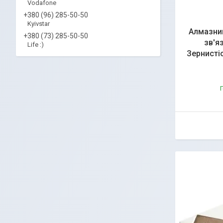
Vodafone
+380 (96) 285-50-50
Kyivstar
Алмазни
+380 (73) 285-50-50
зв'я
Life :)
Зернисті
Г