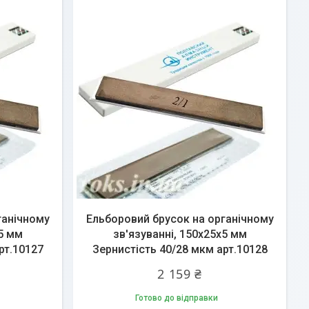
ганічному
Ельборовий брусок на органічному
х5 мм
зв'язуванні, 150х25х5 мм
рт.10127
Зернистість 40/28 мкм арт.10128
2 159 ₴
Готово до відправки