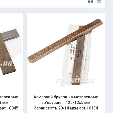
еталевому
Алмазний брусок на металевому
х3 мм
зв'язуванні, 125х12х5 мм
арт.10045
Зернистість 20/14 мкм арт.10134