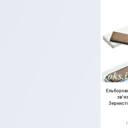
Ельборови
зв'я
Зернисті
Г