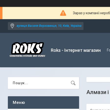
Зараз у компанії неро
вулиця Василя Верховинця, 10, Київ, Україна
Roks - Інтернет магазин
Г
Алмази і