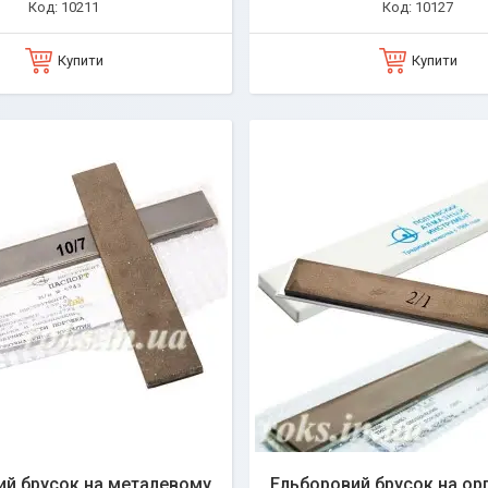
10211
10127
Купити
Купити
ий брусок на металевому
Ельборовий брусок на ор