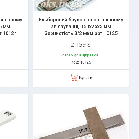
ганічному
Ельборовий брусок на органічному
х5 мм
зв'язуванні, 150х25х5 мм
т.10124
Зернистість 3/2 мкм арт.10125
2 159 ₴
Готово до відправки
10125
Купити