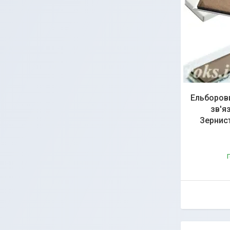
Ельборови
зв'я
Зернист
Г