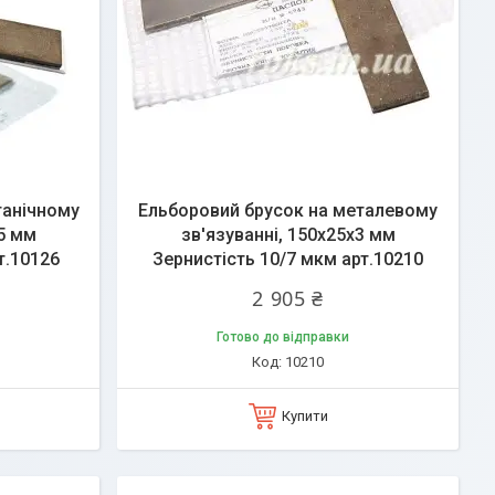
ганічному
Ельборовий брусок на металевому
х5 мм
зв'язуванні, 150х25х3 мм
т.10126
Зернистість 10/7 мкм арт.10210
2 905 ₴
Готово до відправки
10210
Купити