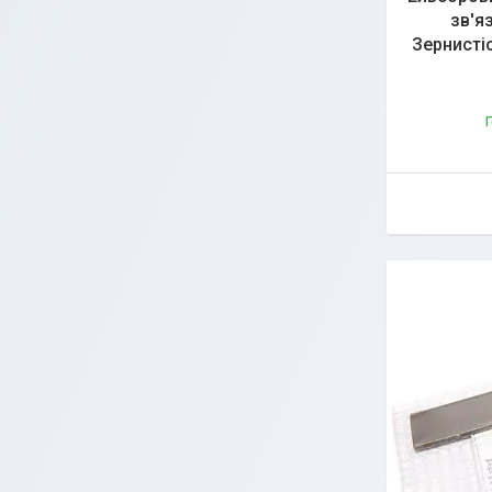
зв'я
Зернисті
Г