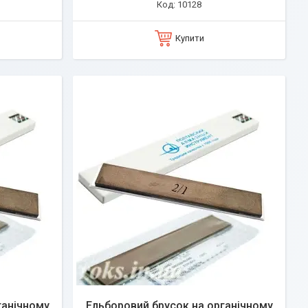
10128
Купити
ганічному
Ельборовий брусок на органічному