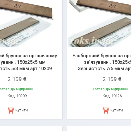
й брусок на органічному
Ельборовий брусок на ор
зуванні, 150х25х5 мм
зв'язуванні, 150х25
ість 5/3 мкм арт.10209
Зернистість 7/5 мкм ар
2 159 ₴
2 159 ₴
отово до відправки
Готово до відправки
10209
10126
Купити
Купити