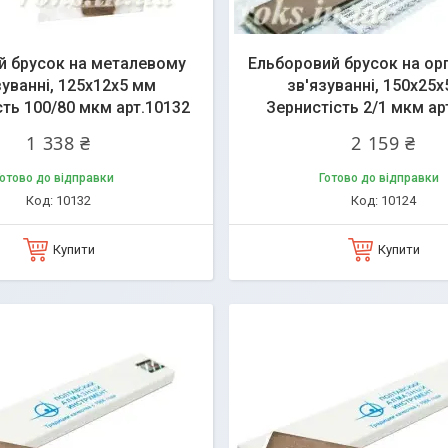
й брусок на металевому
Ельборовий брусок на ор
зуванні, 125х12х5 мм
зв'язуванні, 150х25
сть 100/80 мкм арт.10132
Зернистість 2/1 мкм ар
1 338 ₴
2 159 ₴
отово до відправки
Готово до відправки
10132
10124
Купити
Купити