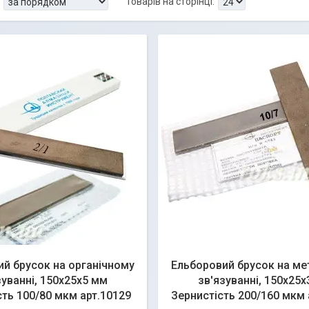
й брусок на органічному
Ельборовий брусок на м
зуванні, 150х25х5 мм
зв'язуванні, 150х25
сть 100/80 мкм арт.10129
Зернистість 200/160 мкм 