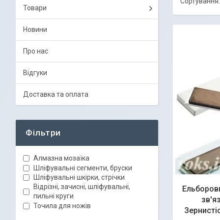
Товари
Новини
Про нас
Відгуки
Доставка та оплата
Фільтри
Алмазна мозаїка
Шліфувальні сегменти, бруски
Шліфувальні шкірки, стрічки
Відрізні, зачисні, шліфувальні,
Ельборови
пильні круги
зв'я
Точила для ножів
Зернисті