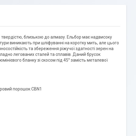
ю твердістю, близькою до алмазу. Ельбор має надвисоку
атури виникають при шліфуванні на коротку мить, але цього
зносостійкість та збереження ріжучої здатності зерен на
кладно легованих сталей та сплавів. Даний брусок
інієвого бланку зі скосом під 45° замість металевої
оровий порошок CBN1