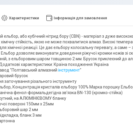
Характеристики
Інформація для замовлення
й ельбор, або кубічний нітрид бору (CBN) - матеріал з дуже високо
 хімічну стійкість, якою не може похвалитися алмаз. Високі темпер
ля хімічної реакції. Це дає ельбору колосальну перевагу, а саме – 
. Ельбор дозволяє виконувати доведення ріжучої кромки ножів зі с
ній, з ельборовим шаром товщиною 2 мм. Брусок приклеєний до алюм
 Додаткові характеристики: Країна походження Україна
авод "Полтавський алмазний
інструмент
"
аровий брусок
я заточування різального інструменту
льбор, Концентрація кристалів ельбору 100% Марка порошку Ельб
ганічна фенол-формальдегідна зв'язка ВN-130 (кромко-стійка)
кутний, на АЛЮМІНІЄВОМУ бланку
очої поверхні 150мм х 25мм
ьборовий шар 2 мм
ідкладка, бланк 3 мм
артонна