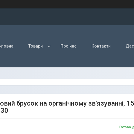
оловна
Товари
Про нас
Контакти
Дас
овий брусок на органічному зв'язуванні, 
130
Готово 