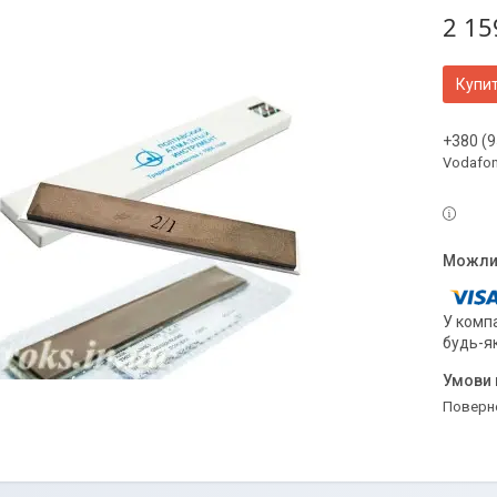
2 15
Купи
+380 (9
Vodafo
У компа
будь-я
поверн