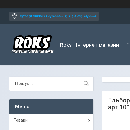
вулиця Василя Верховинця, 10, Київ, Україна
Roks - Інтернет магазин
Г
Ельбор
арт.10
Товари