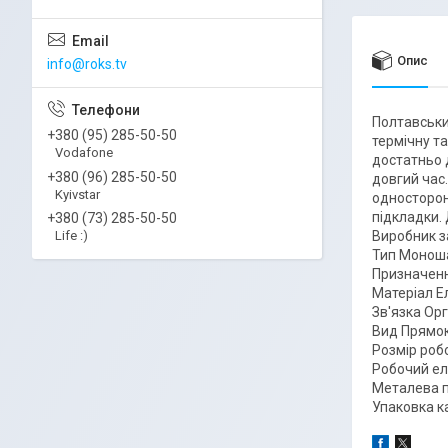
Опис
info@roks.tv
Полтавськи
+380 (95) 285-50-50
термічну та
Vodafone
достатньо д
+380 (96) 285-50-50
довгий час
Kyivstar
односторон
підкладки.
+380 (73) 285-50-50
Виробник з
Life :)
Тип Монош
Призначенн
Матеріал Е
Зв'язка Ор
Вид Прямо
Розмір роб
Робочий ел
Металева п
Упаковка к