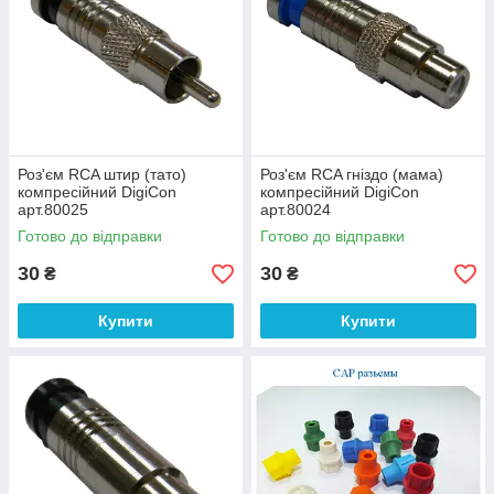
Роз'єм RCA штир (тато)
Роз'єм RCA гніздо (мама)
компресійний DigiCon
компресійний DigiCon
арт.80025
арт.80024
Готово до відправки
Готово до відправки
30
30
₴
₴
Купити
Купити