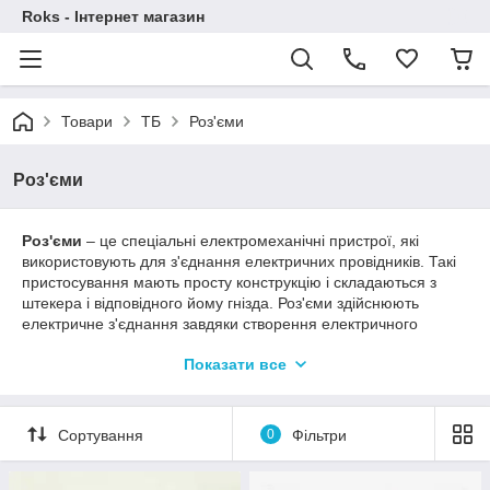
Roks - Інтернет магазин
Товари
ТБ
Роз'єми
Роз'єми
Роз'єми
– це спеціальні електромеханічні пристрої, які
використовують для з'єднання електричних провідників. Такі
пристосування мають просту конструкцію і складаються з
штекера і відповідного йому гнізда. Роз'єми здійснюють
електричне з'єднання завдяки створення електричного
контакту між провідниками, при цьому число контактів
Показати все
залежить від призначення роз'єму.
Найчастіше всі роз'єми для підключення кабелю в системах
відеоспостереження ділять на наступні типи:
Сортування
0
Фільтри
― Компресійні роз'єми
― Різьбові роз'єми