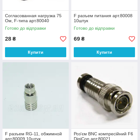
Согласованная нагрузка 75
F разъем питания арт.80008
Ом, F-типа арт.80040
10штук
Готово до відправки
Готово до відправки
28
69
₴
₴
Купити
Купити
F разъем RG-11, обжимной
Роз'єм BNC компресійний F6
арт.80009 10штук
DigiCon арт.80021