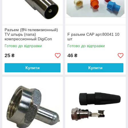
Разъем (ВЧ-телевизионный)
TV штырь (папа)
F разъем CAP арт.80041 10
компрессионный DigiCon
шт
Готово до відправки
Готово до відправки
25
46
₴
₴
Купити
Купити