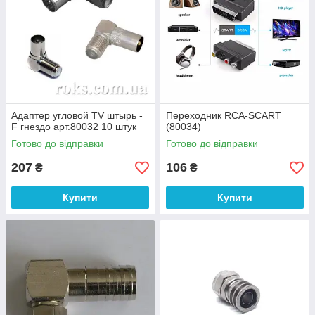
Адаптер угловой TV штырь -
Переходник RCA-SCART
F гнездо арт.80032 10 штук
(80034)
Готово до відправки
Готово до відправки
207
106
₴
₴
Купити
Купити