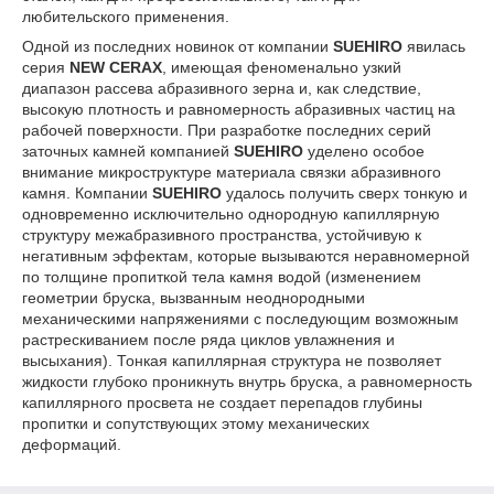
любительского применения.
Одной из последних новинок от компании
SUEHIRO
явилась
серия
NEW CERAX
, имеющая феноменально узкий
диапазон рассева абразивного зерна и, как следствие,
высокую плотность и равномерность абразивных частиц на
рабочей поверхности. При разработке последних серий
заточных камней компанией
SUEHIRO
уделено особое
внимание микроструктуре материала связки абразивного
камня. Компании
SUEHIRO
удалось получить сверх тонкую и
одновременно исключительно однородную капиллярную
структуру межабразивного пространства, устойчивую к
негативным эффектам, которые вызываются неравномерной
по толщине пропиткой тела камня водой (изменением
геометрии бруска, вызванным неоднородными
механическими напряжениями с последующим возможным
растрескиванием после ряда циклов увлажнения и
высыхания). Тонкая капиллярная структура не позволяет
жидкости глубоко проникнуть внутрь бруска, а равномерность
капиллярного просвета не создает перепадов глубины
пропитки и сопутствующих этому механических
деформаций.