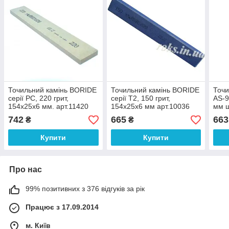
Точильний камінь BORIDE
Точильний камінь BORIDE
Точи
серії PC, 220 грит,
серії T2, 150 грит,
AS-9
154х25х6 мм. арт.11420
154х25х6 мм арт.10036
мм ш
742
665
663
₴
₴
Купити
Купити
Про нас
99% позитивних з 376 відгуків за рік
Працює з 17.09.2014
м. Київ