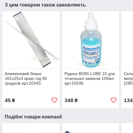
З цим товаром також замовляють
Алюмінієвий бланк
Рідина BORI-LUBE 10 для
Скло
161х25х3 краю під 90
точильних каменів 100мл
випр
градусів арт.10343
арт.10246
(280
45
348
134
₴
₴
Подібні товари компанії