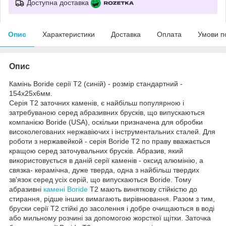
Доступна доставка
Опис
Характеристики
Доставка
Оплата
Умови п
Опис
Камінь Boride серії Т2 (синій) - розмір стандартний -
154х25х6мм.
Серія T2 заточних каменів, є найбільш популярною і
затребуваною серед абразивних брусків, що випускаються
компанією Boride (USA), оскільки призначена для обробки
високолегованих нержавіючих і інструментальних сталей. Для
роботи з нержавейкой - серія Boride Т2 по праву вважається
кращою серед заточувальних брусків. Абразив, який
використовується в даній серії каменів - оксид алюмінію, а
связка- керамічна, дуже тверда, одна з найбільш твердих
зв'язок серед усіх серій, що випускаються Boride. Тому
абразивні
камені Boride
T2 мають виняткову стійкістю до
стирання, рідше інших вимагають вирівнювання. Разом з тим,
бруски серії Т2 стійкі до засолення і добре очищаються в воді
або мильному розчині за допомогою жорсткої щітки. Заточка