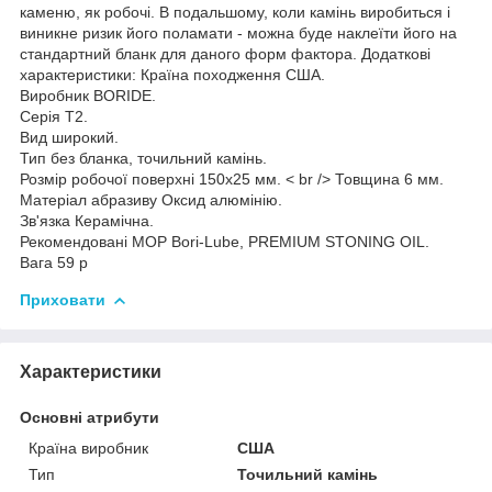
каменю, як робочі. В подальшому, коли камінь виробиться і
виникне ризик його поламати - можна буде наклеїти його на
стандартний бланк для даного форм фактора. Додаткові
характеристики: Країна походження США.
Виробник BORIDE.
Серія T2.
Вид широкий.
Тип без бланка, точильний камінь.
Розмір робочої поверхні 150х25 мм. < br /> Товщина 6 мм.
Матеріал абразиву Оксид алюмінію.
Зв'язка Керамічна.
Рекомендовані МОР Bori-Lube, PREMIUM STONING OIL.
Вага 59 р
Приховати
Характеристики
Основні атрибути
Країна виробник
США
Тип
Точильний камінь