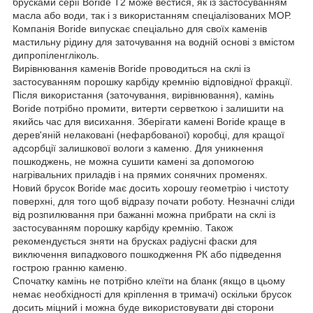
брусками серії Boride T2 може вестися, як із застосуванням
масла або води, так і з використанням спеціалізованих МОР.
Компанія Boride випускає спеціально для своїх каменів
мастильну рідину для заточування на водній основі з вмістом
дипропіленгліколь.
Вирівнювання каменів Boride проводиться на склі із
застосуванням порошку карбіду кремнію відповідної фракції.
Після використання (заточування, вирівнювання), камінь
Boride потрібно промити, витерти серветкою і залишити на
якийсь час для висихання. Зберігати камені Boride краще в
дерев'яній нелаковані (нефарбованої) коробці, для кращої
адсорбції залишкової вологи з каменю. Для уникнення
пошкоджень, не можна сушити камені за допомогою
нагрівальних приладів і на прямих сонячних променях.
Новий брусок Boride має досить хорошу геометрію і чистоту
поверхні, для того щоб відразу почати роботу. Незначні сліди
від розпилювання при бажанні можна прибрати на склі із
застосуванням порошку карбіду кремнію. Також
рекомендується зняти на брусках радіусні фаски для
виключення випадкового пошкодження РК або підведення
гострою гранню каменю.
Спочатку камінь не потрібно клеїти на бланк (якщо в цьому
немає необхідності для кріплення в тримачі) оскільки брусок
досить міцний і можна буде використовувати дві сторони