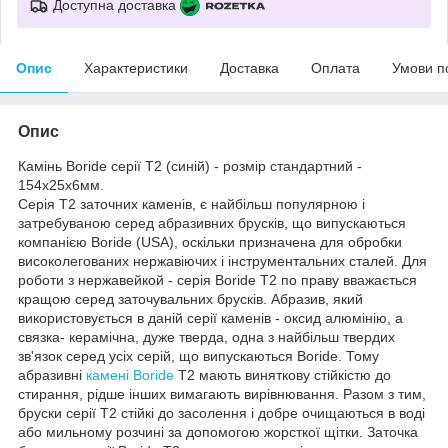
Доступна доставка
Опис
Характеристики
Доставка
Оплата
Умови п
Опис
Камінь Boride серії Т2 (синій) - розмір стандартний -
154х25х6мм.
Серія T2 заточних каменів, є найбільш популярною і
затребуваною серед абразивних брусків, що випускаються
компанією Boride (USA), оскільки призначена для обробки
високолегованих нержавіючих і інструментальних сталей. Для
роботи з нержавейкой - серія Boride Т2 по праву вважається
кращою серед заточувальних брусків. Абразив, який
використовується в даній серії каменів - оксид алюмінію, а
связка- керамічна, дуже тверда, одна з найбільш твердих
зв'язок серед усіх серій, що випускаються Boride. Тому
абразивні
камені Boride
T2 мають виняткову стійкістю до
стирання, рідше інших вимагають вирівнювання. Разом з тим,
бруски серії Т2 стійкі до засолення і добре очищаються в воді
або мильному розчині за допомогою жорсткої щітки. Заточка