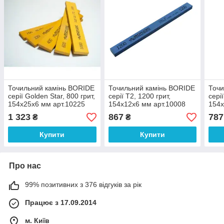
Точильний камінь BORIDE
Точильний камінь BORIDE
Точи
серії Golden Star, 800 грит,
серії T2, 1200 грит,
серії
154х25х6 мм арт.10225
154х12х6 мм арт.10008
154х
1 323
867
787
₴
₴
Купити
Купити
Про нас
99% позитивних з 376 відгуків за рік
Працює з 17.09.2014
м. Київ