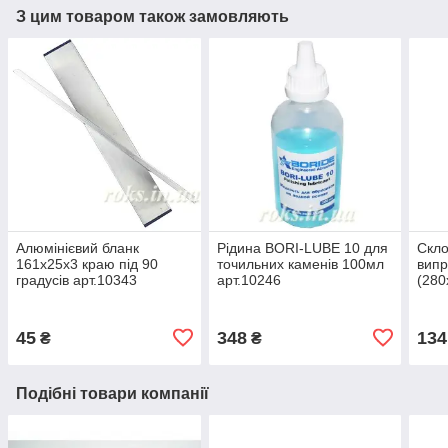
З цим товаром також замовляють
Алюмінієвий бланк
Рідина BORI-LUBE 10 для
Скло
161х25х3 краю під 90
точильних каменів 100мл
випр
градусів арт.10343
арт.10246
(280
45
348
134
₴
₴
Подібні товари компанії