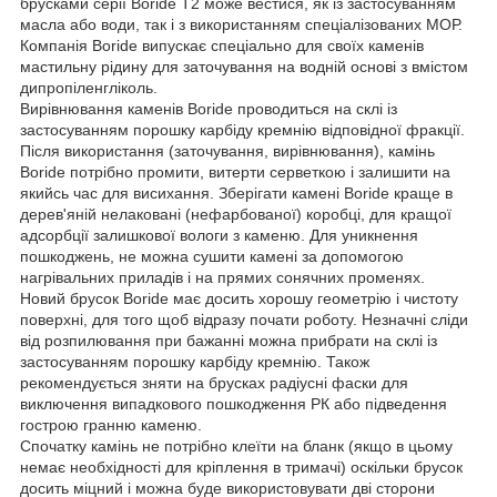
брусками серії Boride T2 може вестися, як із застосуванням
масла або води, так і з використанням спеціалізованих МОР.
Компанія Boride випускає спеціально для своїх каменів
мастильну рідину для заточування на водній основі з вмістом
дипропіленгліколь.
Вирівнювання каменів Boride проводиться на склі із
застосуванням порошку карбіду кремнію відповідної фракції.
Після використання (заточування, вирівнювання), камінь
Boride потрібно промити, витерти серветкою і залишити на
якийсь час для висихання. Зберігати камені Boride краще в
дерев'яній нелаковані (нефарбованої) коробці, для кращої
адсорбції залишкової вологи з каменю. Для уникнення
пошкоджень, не можна сушити камені за допомогою
нагрівальних приладів і на прямих сонячних променях.
Новий брусок Boride має досить хорошу геометрію і чистоту
поверхні, для того щоб відразу почати роботу. Незначні сліди
від розпилювання при бажанні можна прибрати на склі із
застосуванням порошку карбіду кремнію. Також
рекомендується зняти на брусках радіусні фаски для
виключення випадкового пошкодження РК або підведення
гострою гранню каменю.
Спочатку камінь не потрібно клеїти на бланк (якщо в цьому
немає необхідності для кріплення в тримачі) оскільки брусок
досить міцний і можна буде використовувати дві сторони