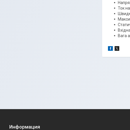
Напря
Ток на
Швидк
Макси
Стати
Вхідна
Вага а
Информация