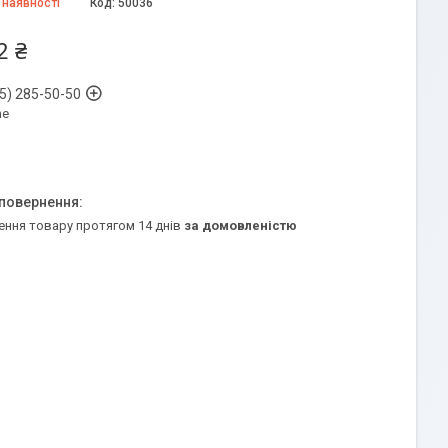
 наявності
Код:
50036
2 ₴
5) 285-50-50
ne
ення товару протягом 14 днів
за домовленістю