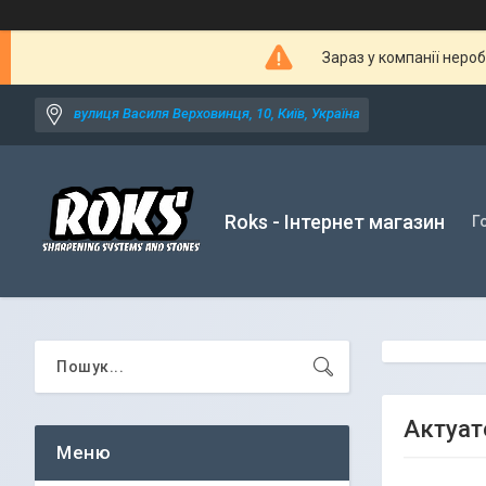
Зараз у компанії неро
вулиця Василя Верховинця, 10, Київ, Україна
Roks - Інтернет магазин
Г
Актуат