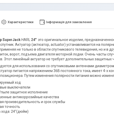
Характеристики
Інформація для замовлення
 SuperJack
HARL
24"
это оригинальное изделие, предназначенно
спутник. Актуатор (актюатор, actuator) устанавливается на поляр
применяя не только в области спутникового телевидения, но и в 
литок, ворот, подъема двигателя моторной лодки. Очень часты слу
в. Этот линейный актуатор не требует дополнительных защитных ч
тся для использования со спутниковыми антеннами диаметром 1.5
ктуатор питается напряжением 36В постоянного тока, имеет 4-х к
 позиционера. Путем изменения полярности питания можно измен
ируемый ход
вые выключатели
/пыле защитное исполнение
енные антикоррозийные качества
ая производительность и срок службы
ая точность
 хода: 24"(дюйм)