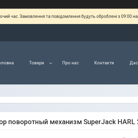
бочий час. Замовлення та повідомлення будуть оброблені з 09:00 н
оловна
Товари
Про нас
Контакти
Дас
ор поворотный механизм SuperJack HARL 