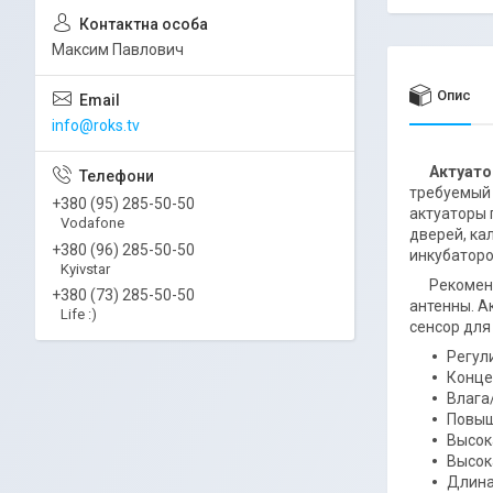
Максим Павлович
Опис
info@roks.tv
Актуатор
требуемый 
+380 (95) 285-50-50
актуаторы 
Vodafone
дверей, ка
+380 (96) 285-50-50
инкубаторо
Kyivstar
Рекомендуе
+380 (73) 285-50-50
антенны. А
Life :)
сенсор для
Регул
Конце
Влага
Повыш
Высок
Высок
Длина