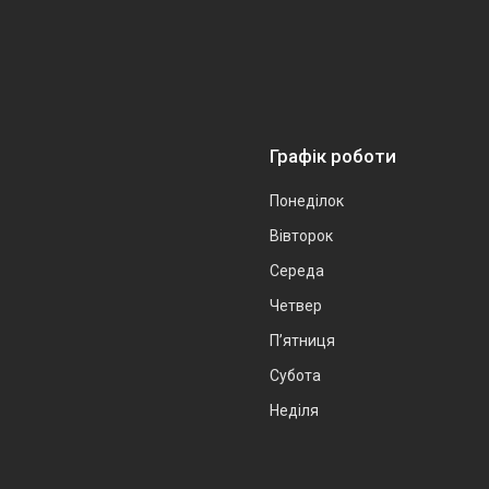
Графік роботи
Понеділок
Вівторок
Середа
Четвер
Пʼятниця
Субота
Неділя