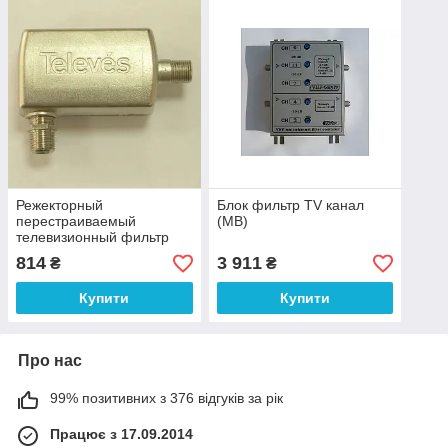
Режекторный
Блок фильтр TV канал
перестраиваемый
(МВ)
телевизионный фильтр
децеметровый, ДМВ
814
3 911
₴
₴
Televes ref. 4007
арт.50250
Купити
Купити
Про нас
99% позитивних з 376 відгуків за рік
Працює з 17.09.2014