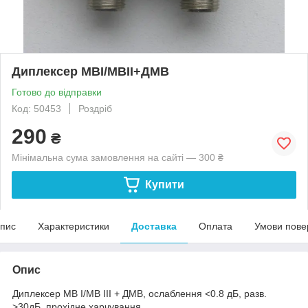
Диплексер MBI/MBII+ДМВ
Готово до відправки
Код: 50453
Роздріб
290
₴
Мінімальна сума замовлення на сайті — 300 ₴
Купити
пис
Характеристики
Доставка
Оплата
Умови пове
Опис
Диплексер MB I/МВ III + ДМВ, ослаблення <0.8 дБ, разв.
>30дБ, прохідне харчування