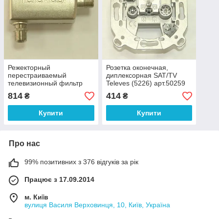
Режекторный
Розетка оконечная,
перестраиваемый
диплексорная SAT/TV
телевизионный фильтр
Televes (5226) арт.50259
децеметровый, ДМВ
814
414
₴
₴
Televes ref. 4007
арт.50250
Купити
Купити
Про нас
99% позитивних з 376 відгуків за рік
Працює з 17.09.2014
м. Київ
вулиця Василя Верховинця, 10, Київ, Україна