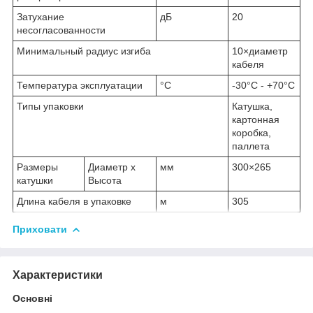
Затухание
дБ
20
несогласованности
Минимальный радиус изгиба
10×диаметр
кабеля
Температура эксплуатации
°C
-30°C - +70°C
Типы упаковки
Катушка,
картонная
коробка,
паллета
Размеры
Диаметр x
мм
300×265
катушки
Высота
Длина кабеля в упаковке
м
305
Приховати
Характеристики
Основні