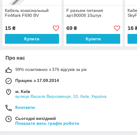
Кабель коаксиальный
F разъем питания
Кабе
FinMark F690 BV
арт.80008 10штук
SkyF
15
69
16
₴
₴
Купити
Купити
Про нас
99% позитивних з 376 відгуків за рік
Працює з 17.09.2014
м. Київ
вулиця Василя Верховинця, 10, Київ, Україна
Контакти
Сьогодні вихідний
Показати весь графік роботи