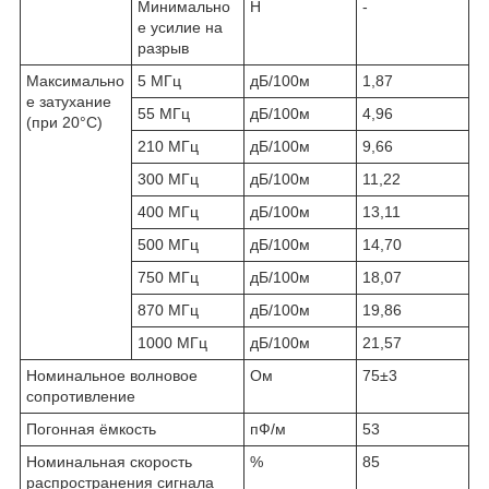
Минимально
Н
-
е усилие на
разрыв
Максимально
5 МГц
дБ/100м
1,87
е затухание
55 МГц
дБ/100м
4,96
(при 20°C)
210 МГц
дБ/100м
9,66
300 МГц
дБ/100м
11,22
400 МГц
дБ/100м
13,11
500 МГц
дБ/100м
14,70
750 МГц
дБ/100м
18,07
870 МГц
дБ/100м
19,86
1000 МГц
дБ/100м
21,57
Номинальное волновое
Ом
75±3
сопротивление
Погонная ёмкость
пФ/м
53
Номинальная скорость
%
85
распространения сигнала