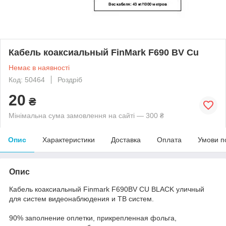
Кабель коаксиальный FinMark F690 BV Cu
Немає в наявності
Код: 50464
Роздріб
20
₴
Мінімальна сума замовлення на сайті — 300 ₴
Опис
Характеристики
Доставка
Оплата
Умови п
Опис
Кабель коаксиальный Finmark F690BV CU BLACK уличный
для систем видеонаблюдения и ТВ систем.
90% заполнение оплетки, прикрепленная фольга,