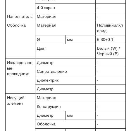
4-й экран
-
Наполнитель
Материал
-
Оболочка
Материал
Поливинилхл
орид
Ø
мм
6.80±0.1
Цвет
Белый (W) /
Черный (B)
Изолированн
Диаметр
-
ые
Сопротивление
-
проводники
Диэлектрик
-
Диаметр
-
Несущий
Материал
-
элемент
Конструкция
-
Диаметр
мм
-
Оболочка
-