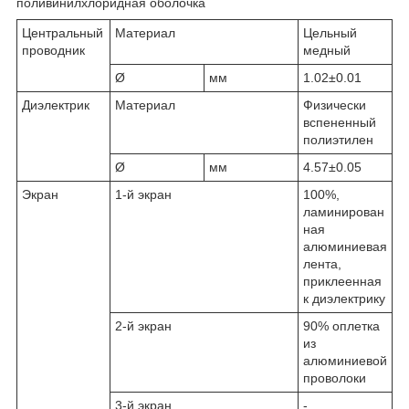
поливинилхлоридная оболочка
Центральный
Материал
Цельный
проводник
медный
Ø
мм
1.02±0.01
Диэлектрик
Материал
Физически
вспененный
полиэтилен
Ø
мм
4.57±0.05
Экран
1-й экран
100%,
ламинирован
ная
алюминиевая
лента,
приклеенная
к диэлектрику
2-й экран
90% оплетка
из
алюминиевой
проволоки
3-й экран
-