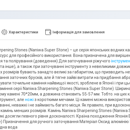
Характеристики
Інформація для замовлення
rpening Stones (Naniwa Super Stone) – це серія японських водних 
сурс для професійного використання. Вона призначена для виріше
я та полірування (доведення) Для заточування ріжучого
інструме
а інше), а також при заточуванні інструменту з невеликими довжина
х розмірів бувають занадто великі за габаритом, що призводить не 
ання заточних брусків, але й тягне зайві витрати на придбання абр
увати точильне каміння найвищої якості, зроблене в Японії і при 
каміння серії Naniwa Sharpening Stones (Naniwa Super Stone). Ширин
ому камені 70*20мм, а довжина становить 55-57 мм. Тобто. на цих 
струмент, але
ножі
з короткими мечами. Ці камені можна використову
анні, неважкі і не займають багато місця. Як правило, при вдоскон
 камінь менших розмірів. Камінь Naniwa Sharpening Stones (Naniwa 
які досягли певного рівня досконалості. Країна походження Японія
e) Призначення для ручного заточування Матеріал Оксид алюмінію
одна вода