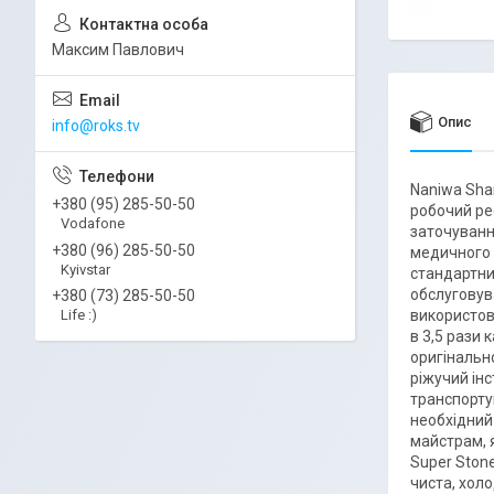
Максим Павлович
Опис
info@roks.tv
Naniwa Sha
+380 (95) 285-50-50
робочий ре
Vodafone
заточуванн
+380 (96) 285-50-50
медичного т
Kyivstar
стандартни
обслуговув
+380 (73) 285-50-50
використов
Life :)
в 3,5 рази 
оригінальн
ріжучий ін
транспортув
необхідний
майстрам, 
Super Ston
чиста, хол