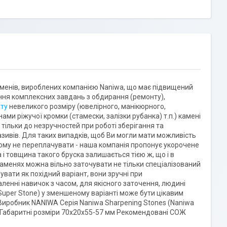
каменів, вироблених компанією Naniwa, що має підвищений
ння комплексних завдань з обдирання (ремонту),
нту
невеликого розміру (ювелірного, манікюрного,
ми ріжучої кромки (стамески, залізки рубанка) т.п.) камені
тільки до незручностей при роботі зберігання та
азивів. Для таких випадків, щоб Ви могли мати можливість
цьому не переплачувати - наша компанія пропонує укорочене
а і товщина такого бруска залишається тією ж, що і в
каменях можна вільно заточувати не тільки спеціалізований
вати як похідний варіант, вони зручні при
аленні навичок з часом, для якісного заточення, людині
Super Stone) у зменшеному варіанті може бути цікавим
 Виробник NANIWA Серія Naniwa Sharpening Stones (Naniwa
 Габаритні розміри 70х20х55-57 мм Рекомендовані СОЖ