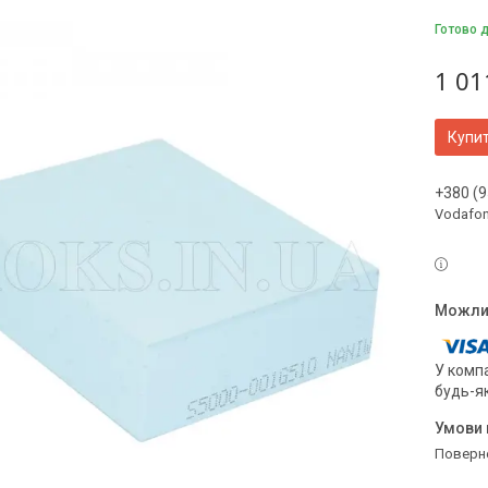
Готово 
1 01
Купи
+380 (9
Vodafo
У компа
будь-я
поверн