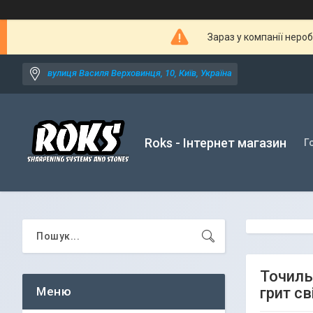
Зараз у компанії неро
вулиця Василя Верховинця, 10, Київ, Україна
Roks - Інтернет магазин
Г
Точиль
грит с