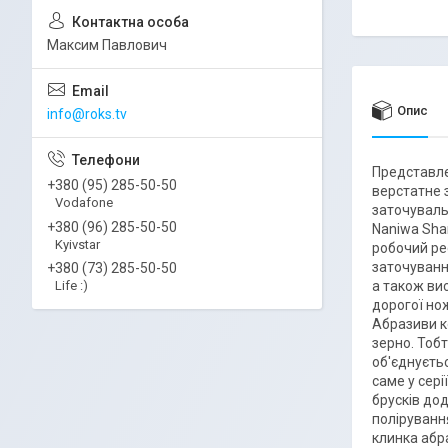
Максим Павлович
Опис
info@roks.tv
Представле
+380 (95) 285-50-50
верстатне з
Vodafone
заточувальн
+380 (96) 285-50-50
Naniwa Sha
Kyivstar
робочий ре
заточуванн
+380 (73) 285-50-50
а також вис
Life :)
дорогої нож
Абразиви к
зерно. Тоб
об'єднуєть
саме у сері
брусків до
поліруванн
клинка абра