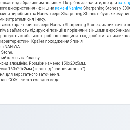
важає над абразивним впливом. Потрібно зазначити, що для
заточ
ого використання - фініш на
камені Naniwa
Sharpening Stones у 300
азиви виробництва Naniwa серії Sharpening Stones в будь-якому в
ми витратами сил і часу.
таких характеристик серії Naniwa Sharpening Stones, як виключно 
niwa займають лідируючі позиції в порівнянні з іншими виробниками
арантують стабільність робочої площини в ході роботи та викликає 
характеристики: Країна походження Японія.
во NANIWA.
 Stone.
ний камінь на бланку.
ксид алюмінію. Розміри каменю 150х20х5мм.
ска 160х20х2мм (торці під "ластівчин хвіст").
ня для верстатного заточення.
ані СОЖ - чиста холодна вода.