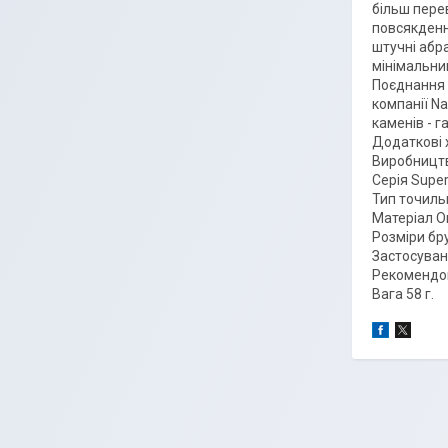
більш пере
повсякденн
штучні абр
мінімальни
Поєднання 
компанії Na
каменів - г
Додаткові 
Виробницт
Серія Super
Тип точиль
Матеріал О
Розміри бру
Застосуван
Рекомендов
Вага 58 г.