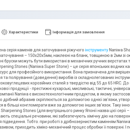
Характеристики
Інформація для замовлення
на серія каменів для заточування ріжучого
інструменту
Naniwa Sha
аточування – 150х20х5мм, наклеєні на бланк, товщиною в 2мм зі ск
і бруски можуть бути використані в механічних ручних верстатах ти
rpening Stones (Naniwa Super Stone) – це серія японських водних 
сурс для професійного використання. Вона призначена для виріше
я та полірування (доведення) виробів із складнолегованих інстру
оковуглецевих корозійних сталей з твердістю від 55 до 65 HRC. До 
ової продукції - престижні кухарські, мисливські, тактичні, універсаль
омпанії Naniwa є високотехнологічним продуктом, в якому застосов
то дрібний абразив скріплюється за допомогою однієї зв'язки, утво
ся в більші конгломерати вже за допомогою інших зв'язок. Таку ін
ї Sharpening Stones (для внутрішнього ринку Японії назва цієї серії 
дають спеціальні речовини, які забезпечують хімічну дію на пове
я підведення. Тобто. при роботі з дрібнозернистим камінням Naniwa
зивом, приходить хіміко-механічний процес обробки її поверхні. І 