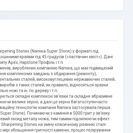
rpening Stones (Naniwa Super Stone) у форматі під
ошеними краями під 45 градусів («ластівчин хвіст»). Дані
пу Apex, Hapstone Профіль і т.п.
каменів, вироблених компанією Naniwa, що має підвищений
ння комплексних завдань з обдирання (ремонту),
ментальних сталей, високовуглецевих нержавіючих сталей,
виробів з таких сталей, як правило, відносяться зразки
ні ножі та ін. по дереву і т.п.
уються складні комплексні зв'язки та складне абразивне
рюючи велике зерно, а далі це зерно багатоступінчасто
новаційну технологію компанія Naniwa застосувала перша
– Super Stone). Починаючи з каміння в 5000 грит у зв'язку
рхневий оксид металу ножа, тим самим підсилюючи ефект
 Sharpening Stones на зміну класичному різанню сталі
по мірі збільшення гритності каменю, процес полірування