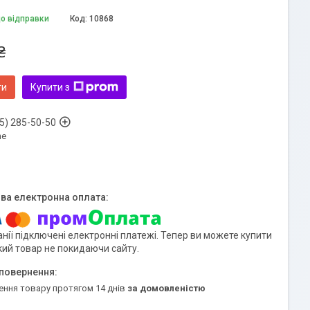
до відправки
Код:
10868
₴
ти
Купити з
5) 285-50-50
ne
нії підключені електронні платежі. Тепер ви можете купити
кий товар не покидаючи сайту.
ення товару протягом 14 днів
за домовленістю