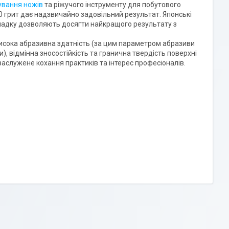
ування ножів
та ріжучого інструменту для побутового
0 грит дає надзвичайно задовільний результат. Японські
ипадку дозволяють досягти найкращого результату з
висока абразивна здатність (за цим параметром абразиви
), відмінна зносостійкість та гранична твердість поверхні
заслужене кохання практиків та інтерес професіоналів.