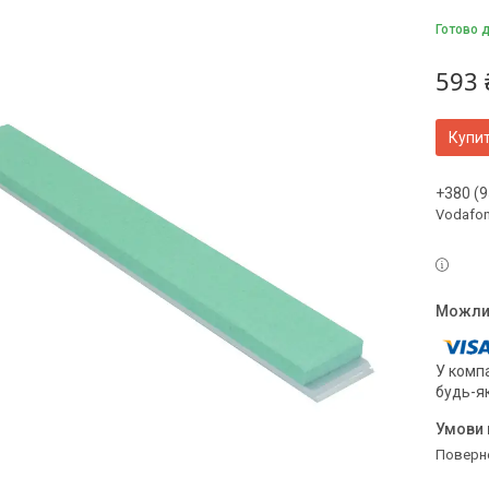
Готово 
593 
Купи
+380 (9
Vodafo
У компа
будь-я
поверн