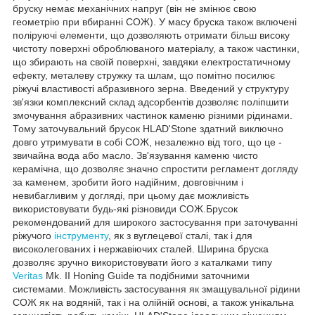
бруску немає механічних напруг (він не змінює свою
геометрію при вбиранні СОЖ). У масу бруска також включені
поліруючі елементи, що дозволяють отримати більш високу
чистоту поверхні оброблюваного матеріалу, а також частинки,
що збирають на своїй поверхні, завдяки електростатичному
ефекту, металеву стружку та шлам, що помітно посилює
ріжучі властивості абразивного зерна. Введений у структуру
зв'язки комплексний склад адсорбентів дозволяє поліпшити
змочування абразивних частинок каменю різними рідинами.
Тому заточувальний брусок HLAD'Stone здатний виключно
довго утримувати в собі СОЖ, незалежно від того, що це -
звичайна вода або масло. Зв'язування каменю чисто
керамічна, що дозволяє значно спростити регламент догляду
за каменем, зробити його надійним, довговічним і
невибагливим у догляді, при цьому дає можливість
використовувати будь-які різновиди СОЖ.Брусок
рекомендований для широкого застосування при заточуванні
ріжучого
інструменту
, як з вуглецевої сталі, так і для
високолегованих і нержавіючих сталей. Ширина бруска
дозволяє зручно використовувати його з каталками типу
Veritas
Mk. II Honing Guide та подібними заточними
системами. Можливість застосування як змащувальної рідини
СОЖ як на водяній, так і на олійній основі, а також унікальна