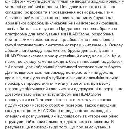
цій сфері - можуть десятиліттями не вводити жодних новацій у
усталені виробничі процеси. Це з досить високої вартісної
складової розробки та впровадження нових рішень. І тим
більше сприймається кожна новинка на ринку брусків для
абразивної обробки, викликаючи живий інтерес як фахівців,
так і любителів заточування.Представлена нова абразивна
платформа для заточування від HLAD'Stone, розроблена
британськими технологами – це абсолютно нове слово в
галузі заточувальних синтетичних керамічних каменів. Основу
абразивного складу керамічного бруска для заточування
HLAD'Stone складає монокристалічний оксид алюмінію. Крім
нього, до складу каменю входять безліч інноваційних добавок,
які покращують абразивні властивості заточувального бруска.
До них відносяться, наприклад, полікристалічний діоксид
кремнію, який у зв'язці з кубічним оксидом алюмінію значно
прискорює процес зняття металу із заготівлі, при цьому
покращує підсумковий клас чистоти одержуваної поверхні, що
дозволяє заточувальних платформ від HLAD'Stone
поєднувати в собі агресивність зняття металу з високою.
підсумковою чистотою обробки поверхні. Також у вихідний
склад платформ HLAD'Stone перед запіканням вводять
спеціальні розпушувачі, які відповідають за утворення рівної
структури найтонших альвеол, однакових за просвітом. В
результаті це призводить до того, що при замочуванні в