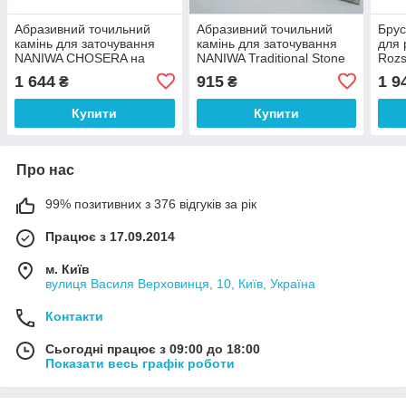
Абразивний точильний
Абразивний точильний
Брус
камінь для заточування
камінь для заточування
для 
NANIWA CHOSERA на
NANIWA Traditional Stone
Rozs
бланку Professional Stone
на бланку 150х20х5мм,
арт.
1 644
915
1 9
₴
₴
150х20х5 10000 грит
8000 grit білий арт.11398
світло-сірий арт.10877
Купити
Купити
Про нас
99% позитивних з 376 відгуків за рік
Працює з 17.09.2014
м. Київ
вулиця Василя Верховинця, 10, Київ, Україна
Контакти
Сьогодні працює з 09:00 до 18:00
Показати весь графік роботи