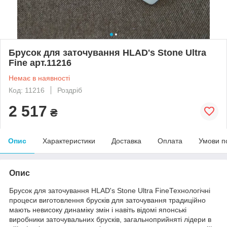
Брусок для заточування HLAD's Stone Ultra
Fine арт.11216
Немає в наявності
Код: 11216
Роздріб
2 517
₴
Опис
Характеристики
Доставка
Оплата
Умови п
Опис
Брусок для заточування HLAD's Stone Ultra FineТехнологічні
процеси виготовлення брусків для заточування традиційно
мають невисоку динаміку змін і навіть відомі японські
виробники заточувальних брусків, загальноприйняті лідери в