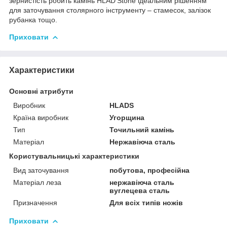
зернистість робить камінь HLAD'Stone ідеальним рішенням
для заточування столярного інструменту – стамесок, залізок
рубанка тощо.
Приховати
Характеристики
Основні атрибути
Виробник
HLADS
Країна виробник
Угорщина
Тип
Точильний камінь
Матеріал
Нержавіюча сталь
Користувальницькі характеристики
Вид заточування
побутова, професійна
Матеріал леза
нержавіюча сталь
вуглецева сталь
Призначення
Для всіх типів ножів
Приховати