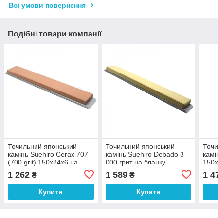
Всі умови повернення
Подібні товари компанії
Точильний японський
Точильний японський
Точи
камінь Suehiro Cerax 707
камінь Suehiro Debado 3
камі
(700 grit) 150х24х6 на
000 грит на бланку
150х
бланку персиковий
163х25х3мм. жовтий
114
1 262
1 589
1 4
₴
₴
арт.11555
арт.11428
Купити
Купити