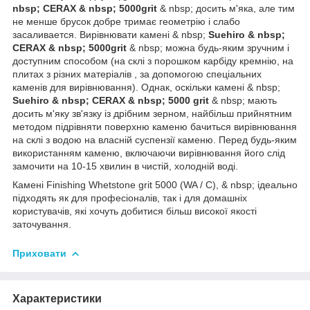
nbsp;
CERAX & nbsp;
5000grit
& nbsp; досить м'яка, але тим
не менше брусок добре тримає геометрію і слабо
засаливается. Вирівнювати камені & nbsp;
Suehiro & nbsp;
CERAX & nbsp;
5000grit
& nbsp; можна будь-яким зручним і
доступним способом (на склі з порошком карбіду кремнію, на
плитах з різних матеріалів , за допомогою спеціальних
каменів для вирівнювання). Однак, оскільки камені & nbsp;
Suehiro & nbsp;
CERAX & nbsp;
5000 grit
& nbsp; мають
досить м'яку зв'язку із дрібним зерном, найбільш прийнятним
методом підрівняти поверхню каменю бачиться вирівнювання
на склі з водою на власній суспензії каменю. Перед будь-яким
використанням каменю, включаючи вирівнювання його слід
замочити на 10-15 хвилин в чистій, холодній воді.
Камені Finishing Whetstone grit 5000 (WA / C), & nbsp; ідеально
підходять як для професіоналів, так і для домашніх
користувачів, які хочуть добитися більш високої якості
заточування.
Приховати
Характеристики