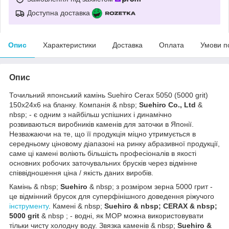
Доступна доставка
Опис
Характеристики
Доставка
Оплата
Умови п
Опис
Точильний японський камінь Suehiro Cerax 5050 (5000 grit)
150х24х6 на бланку. Компанія & nbsp;
Suehiro Co., Ltd
&
nbsp; - є одним з найбільш успішних і динамічно
розвиваються виробників каменів для заточки в Японії.
Незважаючи на те, що її продукція міцно утримується в
середньому ціновому діапазоні на ринку абразивної продукції,
саме ці камені воліють більшість професіоналів в якості
основних робочих заточувальних брусків через відмінне
співвідношення ціна / якість даних виробів.
Камінь & nbsp;
Suehiro
& nbsp; з розміром зерна 5000 грит -
це відмінний брусок для суперфінішного доведення ріжучого
інструменту
. Камені & nbsp;
Suehiro & nbsp;
CERAX & nbsp;
5000 grit
& nbsp ; - водні, як МОР можна використовувати
тільки чисту холодну воду. Звязка каменів & nbsp;
Suehiro &