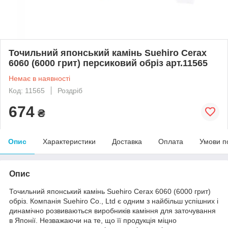
Точильний японський камінь Suehiro Cerax
6060 (6000 грит) персиковий обріз арт.11565
Немає в наявності
Код: 11565
Роздріб
674
₴
Опис
Характеристики
Доставка
Оплата
Умови п
Опис
Точильний японський камінь Suehiro Cerax 6060 (6000 грит)
обріз. Компанія Suehiro Co., Ltd є одним з найбільш успішних і
динамічно розвиваються виробників каміння для заточування
в Японії. Незважаючи на те, що її продукція міцно