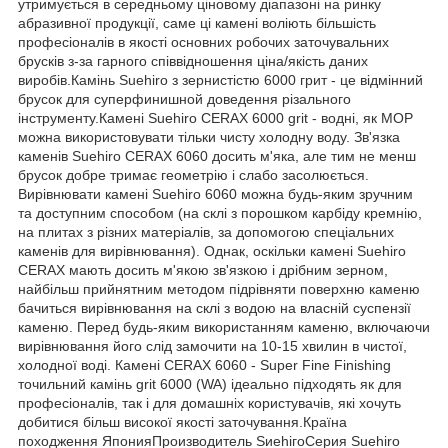
утримується в середньому ціновому діапазоні на ринку
абразивної продукції, саме ці камені воліють більшість
професіоналів в якості основних робочих заточувальних
брусків з-за гарного співвідношення ціна/якість даних
виробів.Камінь Suehiro з зернистістю 6000 грит - це відмінний
брусок для суперфинишной доведення різального
інструменту.Камені Suehiro CERAX 6000 grit - водні, як МОР
можна використовувати тільки чисту холодну воду. Зв'язка
каменів Suehiro CERAX 6060 досить м'яка, але тим не менш
брусок добре тримає геометрію і слабо засолюється.
Вирівнювати камені Suehiro 6060 можна будь-яким зручним
та доступним способом (на склі з порошком карбіду кремнію,
на плитах з різних матеріалів, за допомогою спеціальних
каменів для вирівнювання). Однак, оскільки камені Suehiro
CERAX мають досить м'якою зв'язкою і дрібним зерном,
найбільш прийнятним методом підрівняти поверхню каменю
бачиться вирівнювання на склі з водою на власній суспензії
каменю. Перед будь-яким використанням каменю, включаючи
вирівнювання його слід замочити на 10-15 хвилин в чистої,
холодної воді. Камені CERAX 6060 - Super Fine Finishing
точильний камінь grit 6000 (WA) ідеально підходять як для
професіоналів, так і для домашніх користувачів, які хочуть
добитися більш високої якості заточування.Країна
походження ЯпонияПроизводитель ЅиеһігоСерия Suehiro