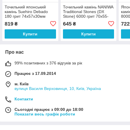
Точильний японський
Точильний камінь NANIWA
Япон
камінь Suehiro Debado
Traditional Stones (DX
камі
180 грит 74x57х30мм
Stone) 6000 грит 70х55-
8000
обріз
57х20мм. помаранчевий
819
645
722
₴
₴
арт.11054
Купити
Купити
Про нас
99% позитивних з 376 відгуків за рік
Працює з 17.09.2014
м. Київ
вулиця Василя Верховинця, 10, Київ, Україна
Контакти
Сьогодні працює з 09:00 до 18:00
Показати весь графік роботи