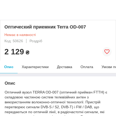
Оптический приемник Terra OD-007
Немає в наявності
Код: 50626
Роздріб
2 129
₴
Опис
Характеристики
Доставка
Оплата
Умови п
Опис
Оптичний вузол TERRA OD-007 (оптичний приймач FTTH) є
складовою частиною систем телевізійних антен з
використанням волоконно-оптичної технології. Пристрій
перетворює сигнали DVB-S / S2, DVB-T) і FM / DAB, що
передаються по оптичній лінії, в радіочастотні сигнали, які