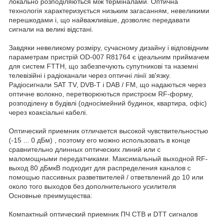
локально розподіляються між терміналами. Оптична
технологія характеризується низьким загасанням, невеликими
перешкодами і, що найважливіше, дозволяє передавати
сигнали на великі відстані.
Завдяки невеликому розміру, сучасному дизайну і відповідним
параметрам пристрій OD-007 R81764 є ідеальним приймачем
для систем FTTH, що забезпечують супутникові та наземні
телевізійні і радіоканали через оптичні лінії зв'язку.
Радіосигнали SAT TV, DVB-T і DAB / FM, що надаються через
оптичне волокно, перетворюються пристроєм RF-форму,
розподілену в будівлі (односімейний будинок, квартира, офіс)
через коаксіальні кабелі.
Оптический приемник отличается высокой чувствительностью
(-15 ... 0 дБм) , поэтому его можно использовать в конце
сравнительно длинных оптических линий или с
маломощными передатчиками. Максимальный выходной RF-
выход 80 дБмкВ подходит для распределения каналов с
помощью пассивных разветвителей / ответвлений до 10 или
около того выходов без дополнительного усилителя
Основные преимущества:
Компактный оптический приемник ПЧ СТВ и DTT сигналов