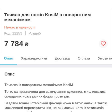
Точило для ножів KosiM з поворотним
механізмом
Немає в наявності
Код: 12253
Роздріб
7 784
₴
Опис
Характеристики
Доставка
Оплата
Умови п
Опис
Точилка із поворотним механізмом KosiM.
Точилка призначена для заточування кухонних, мисливських,
складаних ножів різних форм і розмірів.
Завдяки точній і стабільній фіксації ножа в затискачах, а також
можливості перевертати ніж, не виймаючи його із затискачів