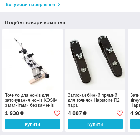
Всі умови повернення
Подібні товари компанії
Точило для ножів для
Затискач бічний прямий
Зати
заточування ножів KOSIM
для точилок Hapstone R2
зігн
з магнітами без каменів
пара
Haps
арт. 11597
1 938
4 887
4 9
₴
₴
Купити
Купити