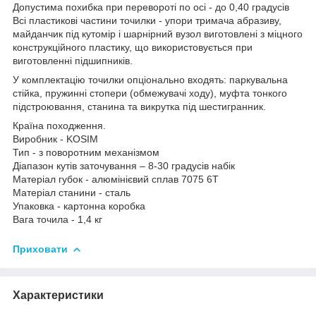
Допустима похибка при перевороті по осі - до 0,40 градусів
Всі пластикові частини точилки - упори тримача абразиву,
майданчик під кутомір і шарнірний вузол виготовлені з міцного
конструкційного пластику, що використовується при
виготовленні підшипників.
У комплектацію точилки опціонально входять: паркувальна
стійка, пружинні стопери (обмежувачі ходу), муфта тонкого
підстроювання, станина та викрутка під шестигранник.
Країна походження.
Виробник - KOSIM
Тип - з поворотним механізмом
Діапазон кутів заточування – 8-30 градусів набік
Матеріал губок - алюмінієвий сплав 7075 6Т
Матеріал станини - сталь
Упаковка - картонна коробка
Вага точила - 1,4 кг
Приховати
Характеристики