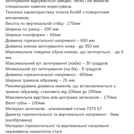
заточування відбувається швидко, легко і не вимагає
спеціальних навичок користувача.
Технічна характеристика точила КosiM з поворотним
механізмом:
Висота по вертикальній стійці - 270мм
Ширина по рамці – 200 мм
Ширина платформи – 60мм
Довжина горизонтальної напрямної – 650 мм.
Довжина клинка заточуваного ножа - до 350 мм.
Максимальна товщина обуха клинка, що заточується, - до 6
мм.
Максимальний кут заточування (набік) – 30 градусів
Мінімальний кут заточування (на бік) - 8 градусів
Довжина горизонтальної напрямної - 650мм
Ширина тримача абразиву – 25 мм.
Рекомендована довжина каменів, що встановлюються у
тримач абразиву, становить від 100мм до 200мм.
Максимальна відстань між центрами затискачів – 170мм
Виліт губок – 100мм
Матеріал затискачів - алюмінієвий сплав 7075 6Т
Діаметр горизонтальної та вертикальної напрямної - 8мм
(калібрована)
Матеріал горизонтальної та вертикальної напрямної -
нержавіюча немагнітна сталі