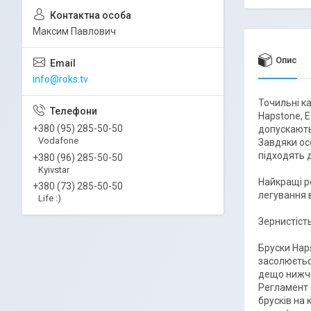
Максим Павлович
Опис
info@roks.tv
Точильні к
Hapstone, E
+380 (95) 285-50-50
допускають
Vodafone
Завдяки осо
підходять 
+380 (96) 285-50-50
Kyivstar
Найкращі р
+380 (73) 285-50-50
легування 
Life :)
Зернистіст
Бруски Hap
засолюєтьс
дещо нижче,
Регламент 
брусків на 