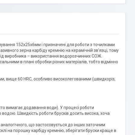
чування 152х25х6мм і призначені для роботи з точилками
разивного зерна карбіду кремнію на керамічній зв'язці, тому
 від виробника – використання водорозчинних СОЖ.
альними в плані обробки різних матеріалів, тобто відмінно
ми, вище 60 HRC, особливо високолегованими (швидкоріз,
то вимагає додавання води). У процесі роботи
 водою. Швидкість роботи брусків досить висока, хоча
 аналогічного, що застосовується до інших заточним
склі на порошку карбіду кремнію, зберігати бруски краще в