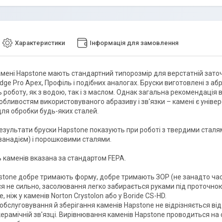
Характеристики
Інформація для замовлення
амені Hapstone мають стандартний типорозмір для верстатній зато
dge Pro Apex, Профіль і подібних аналогах. Бруски виготовлені з аб
 роботу, як з водою, так і з маслом. Однак загальна рекомендація
бливостям використовуваного абразиву і зв'язки – камені є універс
для обробки будь-яких сталей.
езультати бруски Hapstone показують при роботі з твердими сталя
ванадієм) і порошковими сталями.
ь каменів вказана за стандартом FEPA.
stone добре тримають форму, добре тримають ЗОР (не занадто час
я не сильно, засолювання легко забирається руками під проточною
 ніж у каменів Norton Crystolon або у Boride CS-HD.
обслуговування й зберігання каменів Hapstone не відрізняється від
керамічній зв'язці. Вирівнювання каменів Hapstone проводиться на 