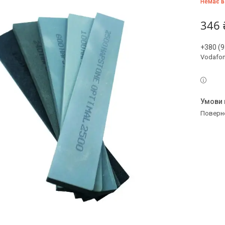
Немає в
346 
+380 (9
Vodafo
поверн