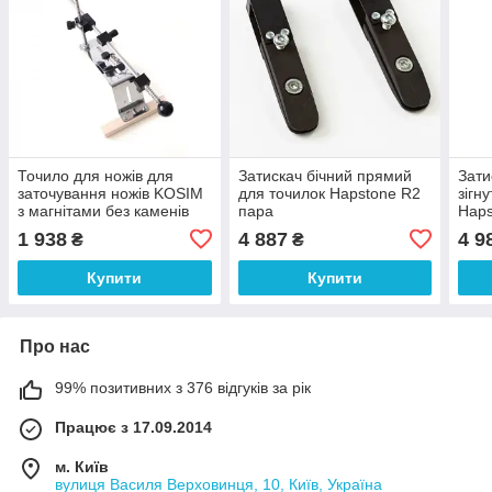
Точило для ножів для
Затискач бічний прямий
Зати
заточування ножів KOSIM
для точилок Hapstone R2
зігн
з магнітами без каменів
пара
Haps
арт. 11597
1 938
4 887
4 9
₴
₴
Купити
Купити
Про нас
99% позитивних з 376 відгуків за рік
Працює з 17.09.2014
м. Київ
вулиця Василя Верховинця, 10, Київ, Україна