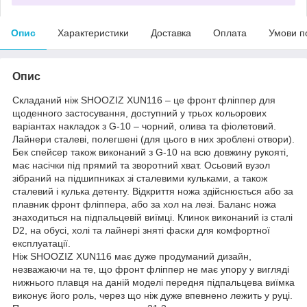
Опис
Характеристики
Доставка
Оплата
Умови п
Опис
Складаний ніж SHOOZIZ XUN116 – це фронт фліппер для
щоденного застосування, доступний у трьох кольорових
варіантах накладок з G-10 – чорний, олива та фіолетовий.
Лайнери сталеві, полегшені (для цього в них зроблені отвори).
Бек спейсер також виконаний з G-10 на всю довжину рукояті,
має насічки під прямий та зворотний хват. Осьовий вузол
зібраний на підшипниках зі сталевими кульками, а також
сталевий і кулька детенту. Відкриття ножа здійснюється або за
плавник фронт фліппера, або за хол на лезі. Баланс ножа
знаходиться на підпальцевій виїмці. Клинок виконаний із сталі
D2, на обусі, холі та лайнері зняті фаски для комфортної
експлуатації.
Ніж SHOOZIZ XUN116 має дуже продуманий дизайн,
незважаючи на те, що фронт фліппер не має упору у вигляді
нижнього плавця на даній моделі передня підпальцева виїмка
виконує його роль, через що ніж дуже впевнено лежить у руці.