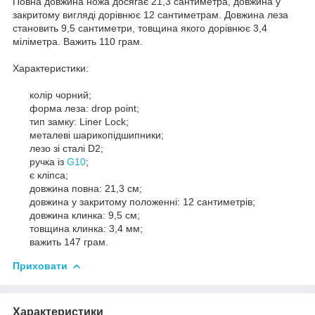
Повна довжина ножа досягає 21,3 сантиметра, довжина у
закритому вигляді дорівнює 12 сантиметрам. Довжина леза
становить 9,5 сантиметри, товщина якого дорівнює 3,4
міліметра. Важить 110 грам.
Характеристики:
колір чорний;
форма леза: drop point;
тип замку: Liner Lock;
металеві шарикопідшипники;
лезо зі сталі D2;
ручка із
G10
;
є кліпса;
довжина повна: 21,3 см;
довжина у закритому положенні: 12 сантиметрів;
довжина клинка: 9,5 см;
товщина клинка: 3,4 мм;
важить 147 грам.
Приховати
Характеристики