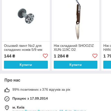
Осьовий гвинт No2 для
Ніж складаний SHOOZIZ
Ніж
складаних ножів 5/9 мм
XUN-119C D2
HAN
144
1 284
1 7
₴
₴
Купити
Купити
Про нас
99% позитивних з 376 відгуків за рік
Працює з 17.09.2014
м. Київ