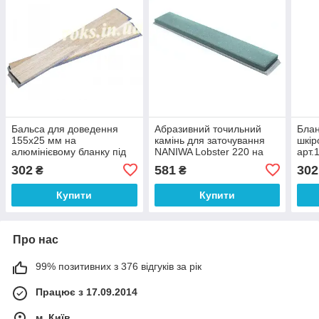
Бальса для доведення
Абразивний точильний
Блан
155х25 мм на
камінь для заточування
шкір
алюмінієвому бланку під
NANIWA Lobster 220 на
арт.
45° арт.10407
бланку 150х25х6мм
302
581
302
₴
₴
арт.12037
Купити
Купити
Про нас
99% позитивних з 376 відгуків за рік
Працює з 17.09.2014
м. Київ