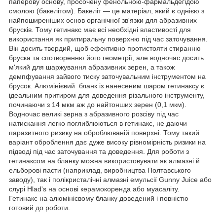
паперову основу, просочену фенольною-фармальдегідою
смолою (бакелітом). Бакеліт — це матеріал, який є однією з
найпоширеніших основ органічної зв'язки для абразивних
брусків. Тому гетинакс має всі необхідні властивості для
використання як притиральну поверхню під час заточування.
Він досить твердий, щоб ефективно протистояти стиранню
бруска та спотворенню його геометрії, але водночас досить
м'який для шаржування абразивних зерен, а також
демпфування зайвого тиску заточувальним інструментом на
брусок. Алюмінієвий бланк із нанесеним шаром гетинаксу є
ідеальним притиром для доведення різального інструменту,
починаючи з 14 мкм аж до найтонших зерен (0,1 мкм).
Водночас великі зерна з абразивного розсіву під час
натискання легко поглиблюються в гетинакс, не даючи
паразитного ризику на оброблюваній поверхні. Тому такий
варіант оброблення дає дуже високу рівномірність ризики на
підводі під час заточування та доведення. Для роботи з
гетинаксом на бланку можна використовувати як алмазні й
ельборові пасти (наприклад, виробництва Полтавського
заводу), так і полікристалічні алмазні емульсії Gunny Juice або
слурі Hlad's на основі керамокоренда або муасаліту.
Гетинакс на алюмінієвому бланку доведений і повністю
готовий до роботи.