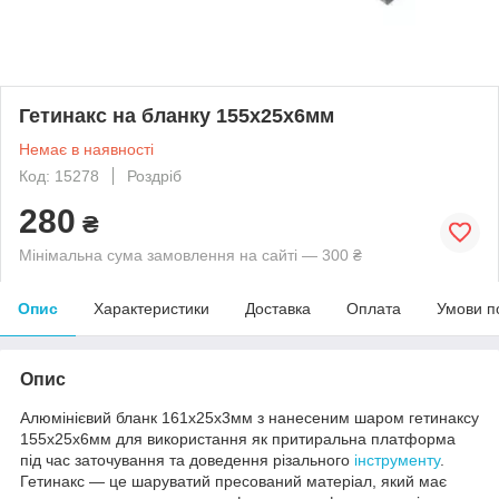
Гетинакс на бланку 155х25х6мм
Немає в наявності
Код: 15278
Роздріб
280
₴
Мінімальна сума замовлення на сайті — 300 ₴
Опис
Характеристики
Доставка
Оплата
Умови п
Опис
Алюмінієвий бланк 161х25х3мм з нанесеним шаром гетинаксу
155х25х6мм для використання як притиральна платформа
під час заточування та доведення різального
інструменту
.
Гетинакс — це шаруватий пресований матеріал, який має