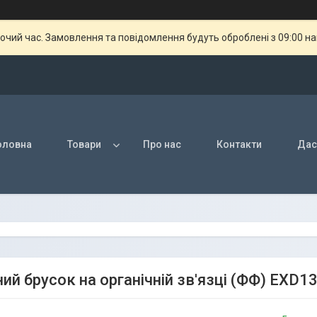
бочий час. Замовлення та повідомлення будуть оброблені з 09:00 н
оловна
Товари
Про нас
Контакти
Дас
ий брусок на органічній зв'язці (ФФ) EX