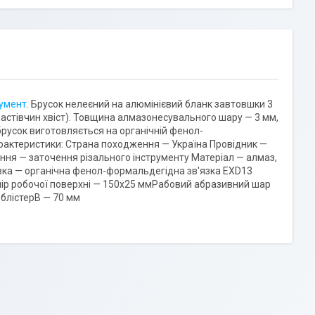
румент
. Брусок нелеєний на алюмінієвий бланк завтовшки 3
(ластівчин хвіст). Товщина алмазонесувального шару — 3 мм,
русок виготовляється на органічній фенол-
рактеристики: Страна походження — Україна Провідник —
ня — заточення різального інструменту Матеріал — алмаз,
зка — органічна фенол-формальдегідна зв'язка EXD13
змір робочої поверхні — 150х25 ммРабовий абразивний шар
блістерВ — 70 мм