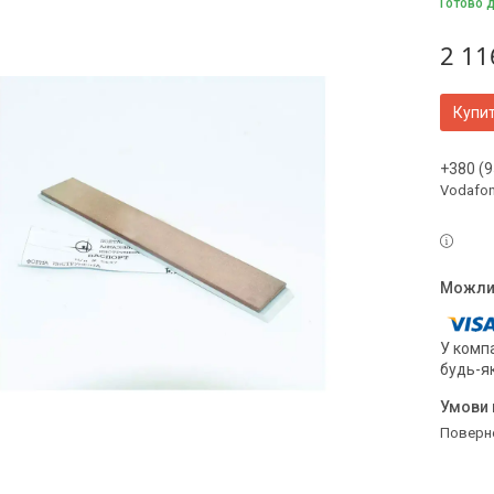
Готово 
2 11
Купи
+380 (9
Vodafo
У компа
будь-я
поверн