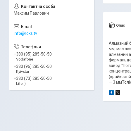
Максим Павлович
Опис
info@roks.tv
Алмазний б
мм, має лаз
+380 (95) 285-50-50
алмазний а
Vodafone
формальдег
завод "Пот
+380 (96) 285-50-50
концентрац
Kyivstar
(крайкості
+380 (73) 285-50-50
— 3 ммТолі
Life :)