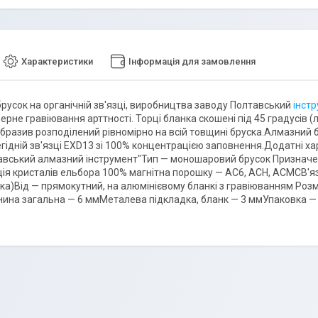
Характеристики
Інформація для замовлення
русок на органічній зв'язці, виробництва заводу Полтавський
інст
ерне гравіювання арттності. Торці бланка скошені під 45 градусів 
бразив розподілений рівномірно на всій товщині бруска.Алмазний б
ідній зв'язці EXD13 зі 100% концентрацією заповнення.Додатні ха
авський алмазний інструмент"Тип — моношаровий брусок Призначен
ія кристалів ельбора 100% магнітна порошку — АС6, АСН, АСМСВ'я
йка)Від — прямокутний, на алюмінієвому бланкі з гравіюванням Ро
нина загальна — 6 ммМеталева підкладка, бланк — 3 ммУпаковка — 