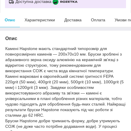
Доступна доставка
Опис
Характеристики
Доставка
Оплата
Умови п
Опис
Камені Hapstone мають стандартний типорозмір для
повнорозмірних каменів — 200х70х10 мм. Бруски зроблені з
абразивного зерна оксиду алюмінію на керамічній зв'язці з
відкритою структурою, тому рекомендованим для
використання СОЖ є чиста вода кімнатної температури.
Камені марковані в європейській системі гритності FEPA
220grit (50 мкм), 400grit (20 мкм), 500grit (10 мкм), 1000grit (5
мкм) і 1200grit (3 мкм). Завдяки особливостям
використовуваного абразиву та зв'язки — камені є
універсальними в плані оброблення різних матеріалів, тобто
чудово підходять для оброблення будь-яких сталей. Найкращі
результати бруски Hapstone показують під час роботи зі
сталями до 62 HRC.
Бруски Hapstone добре тримають форму, добре утримують
СОЖ (не дуже часто потрібне додавання води). У процесі