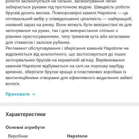
роботи засмоктується не сильно, засмоктування легко
забирається руками під проточною водою. Швидкість роботи
брусків досить висока. Повнорозмірні камені Hapstone — це
оптимальний вибір у співвідношенні ціна/якість — найкращий,
наявний зараз на ринку. Вони можуть бути використані як для
заточування на руках, так і для використання спільно з
різними пристосуваннями, типу тримачів кута або каталками
для стамесок і залозок рубанка.
Регламент обслуговування і зберігання каменів Hapstone не
відрізняється від аналогічного, що застосовується до інших
заточувальних брусків на керамічній зв'язці. Вирівнювання
каменів Hapstone відбувається на склі на порошку карбіду
кремнію, зберігати бруски краще в пластикових коробках із
вентиляційними отворами для ефективного видалення зайвої
вологи.
Приховати
Характеристики
Основні атрибути
Виробник
Hapstone