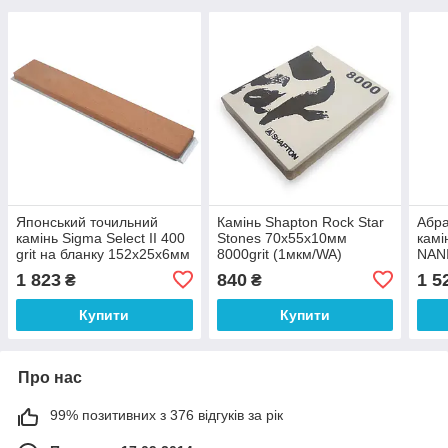
Японський точильний
Камінь Shapton Rock Star
Абра
камінь Sigma Select II 400
Stones 70х55х10мм
камі
grit на бланку 152х25х6мм
8000grit (1мкм/WA)
NANI
12 0
1 823
840
1 5
₴
₴
57х2
Купити
Купити
Про нас
99% позитивних з 376 відгуків за рік