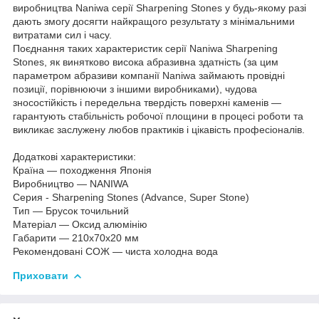
виробництва Naniwa серії Sharpening Stones у будь-якому разі
дають змогу досягти найкращого результату з мінімальними
витратами сил і часу.
Поєднання таких характеристик серії Naniwa Sharpening
Stones, як винятково висока абразивна здатність (за цим
параметром абразиви компанії Naniwa займають провідні
позиції, порівнюючи з іншими виробниками), чудова
зносостійкість і передельна твердість поверхні каменів —
гарантують стабільність робочої площини в процесі роботи та
викликає заслужену любов практиків і цікавість професіоналів.
Додаткові характеристики:
Країна — походження Японія
Виробництво — NANIWA
Серия - Sharpening Stones (Advance, Super Stone)
Тип — Брусок точильний
Матеріал — Оксид алюмінію
Габарити — 210x70x20 мм
Рекомендовані СОЖ — чиста холодна вода
Приховати