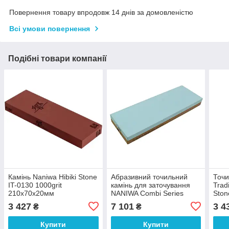
Повернення товару впродовж 14 днів за домовленістю
Всі умови повернення
Подібні товари компанії
Камінь Naniwa Hibiki Stone
Абразивний точильний
Точи
IT-0130 1000grit
камінь для заточування
Trad
210x70x20мм
NANIWA Combi Series
Ston
Stone 800/5000
210
3 427
7 101
3 4
₴
₴
(210x70x20 мм) арт.10265
тера
Купити
Купити