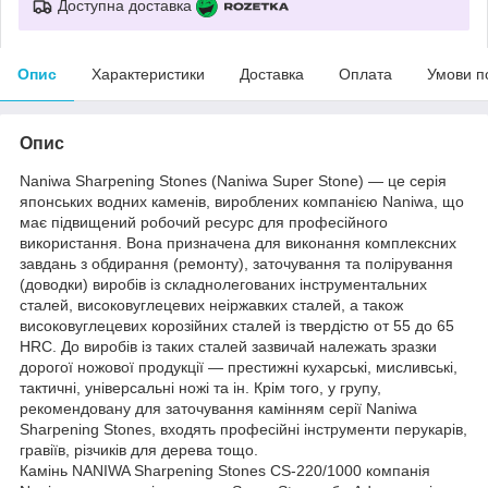
Доступна доставка
Опис
Характеристики
Доставка
Оплата
Умови п
Опис
Naniwa Sharpening Stones (Naniwa Super Stone) — це серія
японських водних каменів, вироблених компанією Naniwa, що
має підвищений робочий ресурс для професійного
використання. Вона призначена для виконання комплексних
завдань з обдирання (ремонту), заточування та полірування
(доводки) виробів із складнолегованих інструментальних
сталей, високовуглецевих неіржавких сталей, а також
високовуглецевих корозійних сталей із твердістю от 55 до 65
HRC. До виробів із таких сталей зазвичай належать зразки
дорогої ножової продукції — престижні кухарські, мисливські,
тактичні, універсальні ножі та ін. Крім того, у групу,
рекомендовану для заточування камінням серії Naniwa
Sharpening Stones, входять професійні інструменти перукарів,
гравіїв, різчиків для дерева тощо.
Камінь NANIWA Sharpening Stones CS-220/1000 компанія