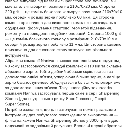
Naniwa випускає під назвами Super Stone або Advance, він
має загальні габаритні розміри на 210x70x20 мм. Сторона
220 grit — це камінь бежевого кольору з розмірами 210x70x10
мм, середній розмір зерна приблизно 60 мкм. Ця сторона
каменю призначена для виконання комплексних завдань з
обдирання, формування стартової геометрії підведення,
ремонту та проведення подібних операцій. Сторона 1000 grit
— це камінь блакитного кольору з розмірами 210x70x10 мм,
середній розмір зерна приблизно 11 мкм. Ця сторона каменю
призначена для основного етапу заточування різального
інструмента.
Абразиви компанії Naniwa є високотехнологічним продуктом,
у якому застосовуються складні комплексні зв'язки та складне
абразивне зерно. Тобто дрібний абразив скріплюється за
допомогою однієї зв'язки, утворюючи більше зерно, а далі це
зерно багатоступенево об'єднується в більші конгломери вже
за допомогою інших зв'язок. Таку інноваційну технологію
компанія Naniwa застосувала перша саме в серії Sharpening
Stones (для внутрішнього ринку Японії назва цієї серії —
Super Stone).
Потрібно зазначити, що для заточування ножів і різального
інструменту для побутового повсякденного використання —
фініш на камені Naniwa Sharpening Stones у 3000 гритів дає
надзвичайно задовільний результат. Японські штучні абразиви