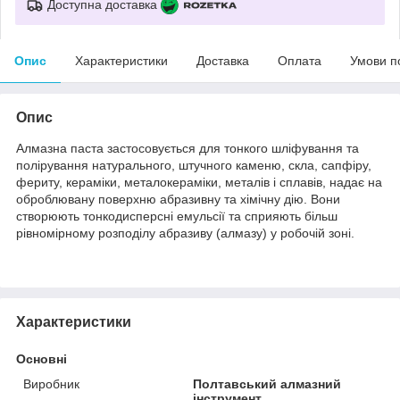
Доступна доставка
Опис
Характеристики
Доставка
Оплата
Умови п
Опис
Алмазна паста застосовується для тонкого шліфування та
полірування натурального, штучного каменю, скла, сапфіру,
фериту, кераміки, металокераміки, металів і сплавів, надає на
оброблювану поверхню абразивну та хімічну дію. Вони
створюють тонкодисперсні емульсії та сприяють більш
рівномірному розподілу абразиву (алмазу) у робочій зоні.
Характеристики
Основні
Виробник
Полтавський алмазний
інструмент