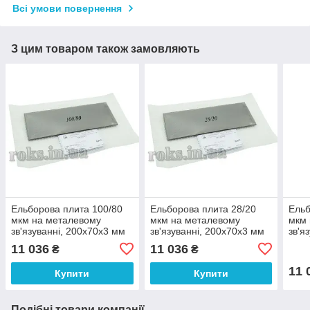
Всі умови повернення
З цим товаром також замовляють
Ельборова плита 100/80
Ельборова плита 28/20
Ельб
мкм на металевому
мкм на металевому
мкм 
зв'язуванні, 200х70х3 мм
зв'язуванні, 200х70х3 мм
зв'я
арт.10687
арт.10695
арт.
11 036
11 036
₴
₴
11 
Купити
Купити
Подібні товари компанії