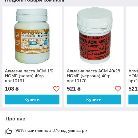
Алмазна паста АСМ 1/0
Алмазна паста АСМ 40/28
Алма
НОМГ (жовта) 40гр.
НОМГ (червона) 40гр.
НОМГ
арт.10161
арт.10170
арт.
108
521
521
₴
₴
Купити
Купити
Про нас
99% позитивних з 376 відгуків за рік