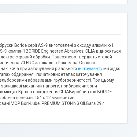
руски Boride серії AS-9 виготовлені з оксиду алюмінію і
AS-9 компанії BORIDE Engineered Abrasives, США відносяться
я електроіскровий обробки. Поверхнева твердість сталей
и значення 70 HRC за шкалою Роквелла. Основне
днак, хоча при заточування різального
інструменту
ми рідко
етапах обдирання і початкових етапах заточування
 ельборовими абразивами грубої зернистості. При цьому
 залишкові механічні напруги, прибираючи зони
 цих місцях.Країна походження СШАВиробництво BORIDE
обочої поверхні 154 x 12 ммперетин
ані МОР Bori-Lube, PREMIUM STONING OILВага 29 г