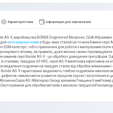
Характеристики
Інформація для замовлення
de AS-9, виробництва BORIDE Engineered Abrasives, США.Абразивні б
 для
заточування ножів
з будь-яких сталей на точила.Камені серії 
ої EDM категорії, тобто призначені для роботи з матеріалами післ
троіскрового впливу, як правило, дуже висока і може перевищуват
я каменів серії Boride AS-9 - це обробка і доведення прессформ. О
 зі сталями, твердіше 65 HRC, серія AS-9 виняткова ефективна на 
ри видаленні подряпин на твердих сталях від обробки алмазними і
ії Boride AS-9 гарантовано видаляють глибокі подряпини нівелюючи
 дефектів і виключаючи розвиток процесів корозії і затупления в
 AbrasivesСерія AS-9Матеріал Оксид алюмініюТовщина 6 ммРозмір р
Застосування для обробки металів з високою твердістюРекомендов