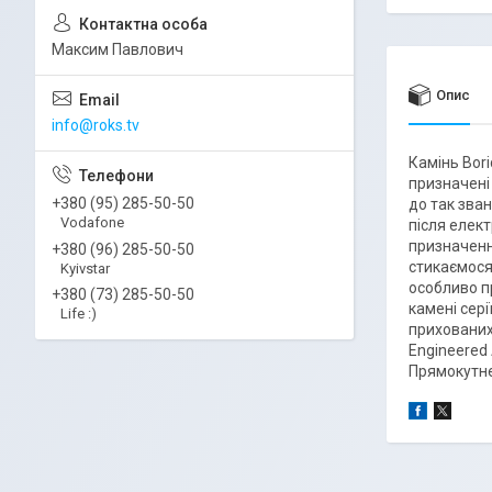
Максим Павлович
Опис
info@roks.tv
Камінь Bori
призначені
+380 (95) 285-50-50
до так зван
Vodafone
після елек
призначенн
+380 (96) 285-50-50
стикаємося
Kyivstar
особливо п
+380 (73) 285-50-50
камені сер
Life :)
прихованих
Engineered
Прямокутне