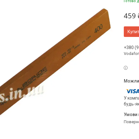
Готово 
459 
Купи
+380 (9
Vodafo
У компа
будь-я
поверн