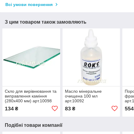
Всі умови повернення
З цим товаром також замовляють
Скло для вирівнювання та
Масло мінеральне
Поро
виправлення каміння
очищена 100 мл
фрак
(280х400 мм) арт.10098
арт.10092
арт.
134
83
554
₴
₴
Подібні товари компанії