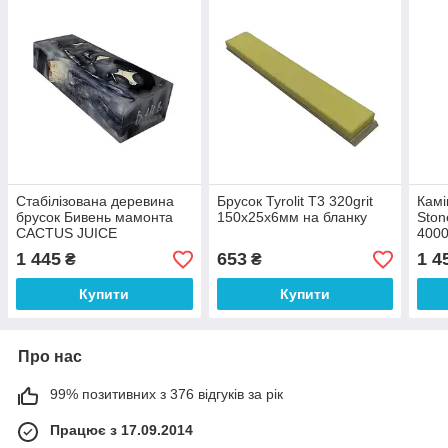
Стабілізована деревина
Брусок Tyrolit T3 320grit
Камі
брусок Бивень мамонта
150х25х6мм на бланку
Ston
CACTUS JUICE
4000
132х49х32мм
блан
1 445
653
1 4
₴
₴
Купити
Купити
Про нас
99% позитивних з 376 відгуків за рік
Працює з 17.09.2014