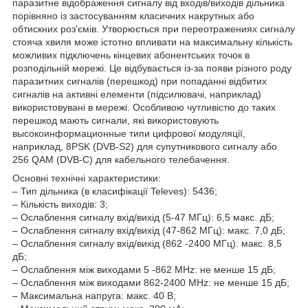
паразитне відображення сигналу від входів/виходів дільника
порівняно із застосуванням класичних накрутных або
обтискних роз'ємів. Утворюється при переотражениях сигналу
стояча хвиля може істотно впливати на максимальну кількість
можливих підключень кінцевих абонентських точок в
розподільній мережі. Це відбувається із-за появи різного роду
паразитних сигналів (перешкод) при попаданні відбитих
сигналів на активні елементи (підсилювачі, наприклад)
використовувані в мережі. Особливою чутливістю до таких
перешкод мають сигнали, які використовують
высокоинформационные типи цифрової модуляції,
наприклад, 8PSK (DVB-S2) для супутникового сигналу або
256 QAM (DVB-C) для кабельного телебачення.
Основні технічні характеристики:
– Тип дільника (в класифікації Televes): 5436;
– Кількість виходів: 3;
– Ослаблення сигналу вхід/вихід (5-47 МГц): 6,5 макс. дБ;
– Ослаблення сигналу вхід/вихід (47-862 МГц): макс. 7,0 дБ;
– Ослаблення сигналу вхід/вихід (862 -2400 МГц): макс. 8,5
дБ;
– Ослаблення між виходами 5 -862 MHz: не менше 15 дБ;
– Ослаблення між виходами 862-2400 MHz: не менше 15 дБ;
– Максимальна напруга: макс. 40 В;