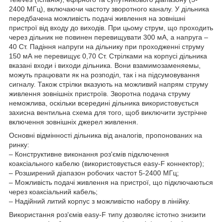
2400 МГц), включаючи частоту зворотного каналу. У дільника
передбачена можливість подачі живлення на зовнішні
пристрої від входу до виходів. При цьому струм, що проходить
через дільник не повинен перевищувати 300 мА, а напруга –
40 Ст. Падіння напруги на дільнику при проходженні струму
150 мА не перевищує 0,70 Ст. Стрілками на корпусі дільника
вказані входи і виходи дільника. Вони взамимозаменяемы,
можуть працювати як на розподіл, так і на підсумовування
сигналу. Також стрілки вказують на можливий напрям струму
живлення зовнішніх пристроїв. Зворотна подача струму
неможлива, оскільки всередині дільника використовується
захисна вентильна схема для того, щоб виключити зустрічне
включення зовнішніх джерел живлення.
Основні відмінності дільника від аналогів, пропонованих на
ринку:
– Конструктивне виконання роз'ємів підключення
коаксіального кабелю (використовується easy-F коннектор);
– Розширений діапазон робочих частот 5-2400 МГц;
– Можливість подачі живлення на пристрої, що підключаються
через коаксіальний кабель;
– Надійний литий корпус з можливістю набору в лінійку.
Використання роз'ємів easy-F типу дозволяє істотно знизити