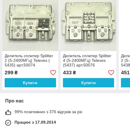
Делитель сплитер Splitter
Делитель сплитер Splitter
Дели
2 (5-2400МГц) Televes (
4 (5-2400МГц) Televes
2 (5
5435) арт.50074
(5437) арт.50076
5438
299
433
451
₴
₴
Купити
Купити
Про нас
99% позитивних з 376 відгуків за рік
Працює з 17.09.2014