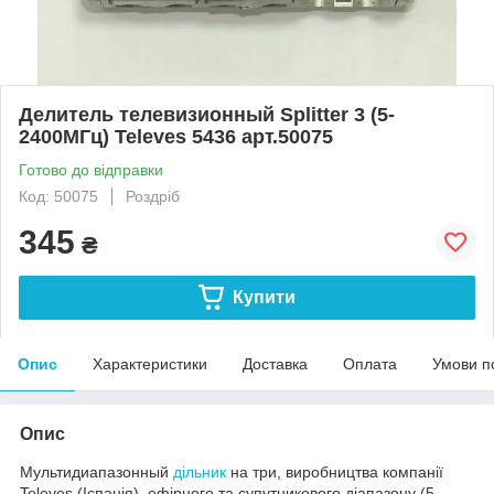
Делитель телевизионный Splitter 3 (5-
2400МГц) Televes 5436 арт.50075
Готово до відправки
Код: 50075
Роздріб
345
₴
Купити
Опис
Характеристики
Доставка
Оплата
Умови п
Опис
Мультидиапазонный
дільник
на три, виробництва компанії
Televes (Іспанія), ефірного та супутникового діапазону (5-