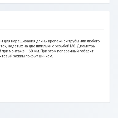
чен для наращивания длины крепежной трубы или любого
яток, надетых на две шпильки с резьбой М8. Диаметры
при монтаже – 68 мм. При этом поперечный габарит –
ачтовый зажим покрыт цинком.