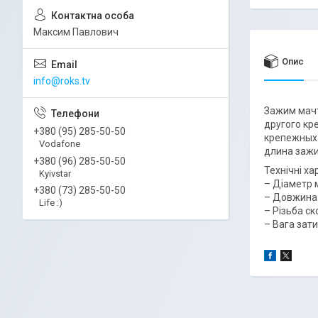
Максим Павлович
Опис
info@roks.tv
Зажим мачт
другого кр
+380 (95) 285-50-50
крепежных 
Vodafone
длина зажи
+380 (96) 285-50-50
Технічні ха
Kyivstar
– Діаметр 
+380 (73) 285-50-50
– Довжина 
Life :)
– Різьба ск
– Вага зати