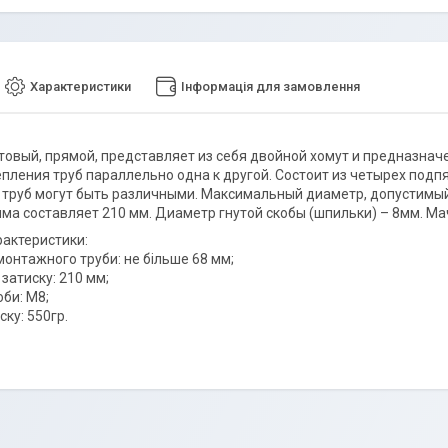
Характеристики
Інформація для замовлення
овый, прямой, представляет из себя двойной хомут и предназна
епления труб параллельно одна к другой. Состоит из четырех подп
труб могут быть различными. Максимальный диаметр, допустимый 
ма составляет 210 мм. Диаметр гнутой скобы (шпильки) – 8мм. М
рактеристики:
монтажного труби: не більше 68 мм;
затиску: 210 мм;
оби: М8;
ску: 550гр.