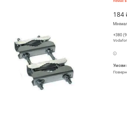
Немає в
184 
Мініма
+380 (9
Vodafo
поверн