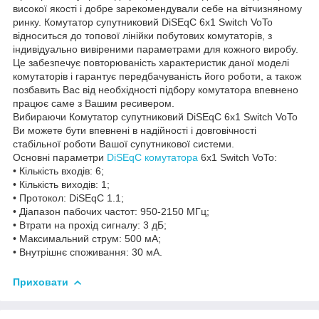
високої якості і добре зарекомендували себе на вітчизняному
ринку. Комутатор супутниковий DiSEqC 6x1 Switch VoTo
відноситься до топової лінійки побутових комутаторів, з
індивідуально вивіреними параметрами для кожного виробу.
Це забезпечує повторюваність характеристик даної моделі
комутаторів і гарантує передбачуваність його роботи, а також
позбавить Вас від необхідності підбору комутатора впевнено
працює саме з Вашим ресивером.
Вибираючи Комутатор супутниковий DiSEqC 6x1 Switch VoTo
Ви можете бути впевнені в надійності і довговічності
стабільної роботи Вашої супутникової системи.
Основні параметри
DiSEqC комутатора
6x1 Switch VoTo:
• Кількість входів: 6;
• Кількість виходів: 1;
• Протокол: DiSEqC 1.1;
• Діапазон пабочих частот: 950-2150 МГц;
• Втрати на прохід сигналу: 3 дБ;
• Максимальний струм: 500 мА;
• Внутрішнє споживання: 30 мА.
Приховати