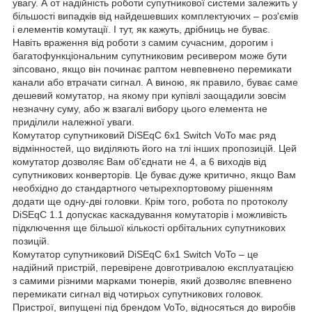
увагу. А от надійність роботи супутникової системи залежить у
більшості випадків від найдешевших комплектуючих – роз'ємів
і елементів комутації. І тут, як кажуть, дрібниць не буває.
Навіть враження від роботи з самим сучасним, дорогим і
багатофункціональним супутниковим ресивером може бути
зіпсовано, якщо він починає раптом невпевнено перемикати
канали або втрачати сигнал. А виною, як правило, буває саме
дешевий комутатор, на якому при купівлі заощадили зовсім
незначну суму, або ж взагалі вибору цього елемента не
приділили належної уваги.
Комутатор супутниковий DiSEqC 6x1 Switch VoTo має ряд
відмінностей, що виділяють його на тлі інших пропозицій. Цей
комутатор дозволяє Вам об'єднати не 4, а 6 виходів від
супутникових конверторів. Це буває дуже критично, якщо Вам
необхідно до стандартного четырехпортовому рішенням
додати ще одну-дві головки. Крім того, робота по протоколу
DiSEqC 1.1 допускає каскадування комутаторів і можливість
підключення ще більшої кількості орбітальних супутникових
позицій.
Комутатор супутниковий DiSEqC 6x1 Switch VoTo – це
надійний пристрій, перевірене довготривалою експлуатацією
з самими різними марками тюнерів, який дозволяє впевнено
перемикати сигнал від чотирьох супутникових головок.
Пристрої, випущені під брендом VoTo, відносяться до виробів