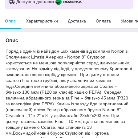
Доступна доставка
Опис
Характеристики
Доставка
Оплата
Умови п
Опис
Поряд з одним із найвідоміших каменів від компанії Norton зі
Сполучених Штатів Америки - Norton 8" Crystolon
користується не меншою популярністю серед шанувальників
заточування.На відміну від Індії, у представленому Кристалоні
використано зерно карбіду кремнію. При цьому сторони
coarse і fine трохи грубіші, ніж у аналогічних каменів
Індії.Середня величина абразивного зерна за Coarse –
близько 130 мкм (Р120 за класифікацією FEPA). Середня
величина абразивного зерна за Fine – близько 45 мкм (Р320
за класифікацією FEPA). Камінь із заводу йде імпрегнований
(просочений) олією.Розмір абразивного бруска Norton 8"
Crystolon - 1" x 2" x 8" у дюймах або 23х52х203 мм. При
цьому товщина каменю Fine – 10 мм, що значно менше за
товщину каменю Coarse, яка становить 13
мм.Восьмидюймовий брусок Crystolon від Нортона