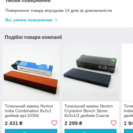
Умови повернення
Повернення товару впродовж 14 днів за домовленістю
Всі умови повернення
Подібні товари компанії
Точильний камінь Norton
Точильний камінь Norton
Точи
India Combination 8х2х1
Crystolon Bench Stone
Indi
дюймів арт.10366
8х3х1/2 дюймів Coarse
дюйм
арт.10502
арт.
2 431
2 299
1 9
₴
₴