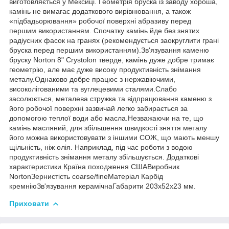
виготовляється у Мексиці. Геометрія бруска із заводу хороша,
камінь не вимагає додаткового вирівнювання, а також
«підбадьорювання» робочої поверхні абразиву перед
першим використанням. Спочатку камінь йде без знятих
радіусних фасок на гранях (рекомендується заокруглити грані
бруска перед першим використанням).Зв'язування каменю
бруску Norton 8" Crystolon тверде, камінь дуже добре тримає
геометрію, але має дуже високу продуктивність знімання
металу.Однаково добре працює з нержавіючими,
високолігованими та вуглецевими сталями.Слабо
засолюється, металева стружка та відпрацювання каменю з
його робочої поверхні зазвичай легко забирається за
допомогою теплої води або масла.Незважаючи на те, що
камінь масляний, для збільшення швидкості зняття металу
його можна використовувати з іншими СОЖ, що мають меншу
щільність, ніж олія. Наприклад, під час роботи з водою
продуктивність знімання металу збільшується. Додаткові
характеристики Країна походження СШАВиробник
NortonЗернистість coarse/fineМатеріал Карбід
кремніюЗв'язування керамічнаГабарити 203х52х23 мм.
Приховати