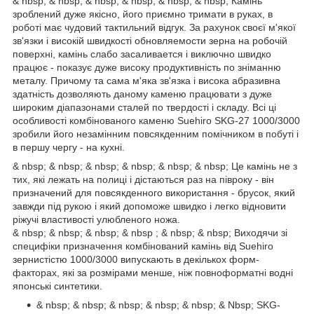
& nbsp; & nbsp; & nbsp; & nbsp; & nbsp; & nbsp; Камінь
зроблений дуже якісно, ​​його приємно тримати в руках, в
роботі має чудовий тактильний відгук. За рахунок своєї м'якої
зв'язки і високій швидкості обновляемости зерна на робочій
поверхні, камінь слабо засаливается і виключно швидко
працює - показує дуже високу продуктивність по зніманню
металу. Причому та сама м'яка зв'язка і висока абразивна
здатність дозволяють даному каменю працювати з дуже
широким діапазонами сталей по твердості і складу. Всі ці
особливості комбінованого каменю Suehiro SKG-27 1000/3000
зробили його незамінним повсякденним помічником в побуті і
в першу чергу - на кухні.
& nbsp; & nbsp; & nbsp; & nbsp; & nbsp; & nbsp; Це камінь не з
тих, які лежать на полиці і дістаються раз на півроку - він
призначений для повсякденного використання - брусок, який
завжди під рукою і який допоможе швидко і легко відновити
ріжучі властивості улюбленого ножа.
& nbsp; & nbsp; & nbsp; & nbsp ; & nbsp; & nbsp; Виходячи зі
специфіки призначення комбінований камінь від Suehiro
зернистістю 1000/3000 випускають в декількох форм-
факторах, які за розмірами менше, ніж повноформатні водні
японські синтетики.
& nbsp; & nbsp; & nbsp; & nbsp; & nbsp; & Nbsp; SKG-