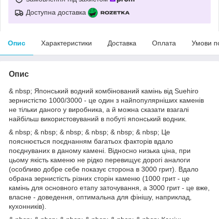
Доступна доставка
Опис
Характеристики
Доставка
Оплата
Умови п
Опис
& nbsp; Японський водний комбінований камінь від Suehiro
зернистістю 1000/3000 - це один з найпопулярніших каменів
не тільки даного у виробника, а й можна сказати взагалі
найбільш використовуваний в побуті японський водник.
& nbsp; & nbsp; & nbsp; & nbsp; & nbsp; & nbsp; Це
пояснюється поєднанням багатьох факторів вдало
поєднуваних в даному камені. Відносно низька ціна, при
цьому якість каменю не рідко перевищує дорогі аналоги
(особливо добре себе показує сторона в 3000 грит). Вдало
обрана зернистість різних сторін каменю (1000 грит - це
камінь для основного етапу заточування, а 3000 грит - це вже,
власне - доведення, оптимальна для фінішу, наприклад,
кухонників).