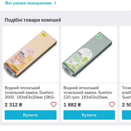
Всі умови повернення
Подібні товари компанії
Водний японський
Водний японський
Точи
точильний камінь Suehiro
точильний камінь Suehiro
комб
3000, 183х63х20мм (SKG-
220 грит, 183х63х20мм
Sueh
21) бежевий арт.10411
(SKG-23) зелений
183
2 312
1 882
2 5
₴
₴
арт.10718
арт.
Купити
Купити