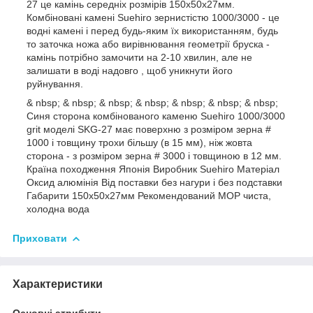
27 це камінь середніх розмірів 150х50х27мм.
Комбіновані камені Suehiro зернистістю 1000/3000 - це
водні камені і перед будь-яким їх використанням, будь
то заточка ножа або вирівнювання геометрії бруска -
камінь потрібно замочити на 2-10 хвилин, але не
залишати в воді надовго , щоб уникнути його
руйнування.
& nbsp; & nbsp; & nbsp; & nbsp; & nbsp; & nbsp; & nbsp;
Синя сторона комбінованого каменю Suehiro 1000/3000
grit моделі SKG-27 має поверхню з розміром зерна #
1000 і товщину трохи більшу (в 15 мм), ніж жовта
сторона - з розміром зерна # 3000 і товщиною в 12 мм.
Країна походження Японія Виробник Suehiro Матеріал
Оксид алюмінія Від поставки без нагури і без подставки
Габарити 150х50х27мм Рекомендований МОР чиста,
холодна вода
Приховати
Характеристики
Основні атрибути