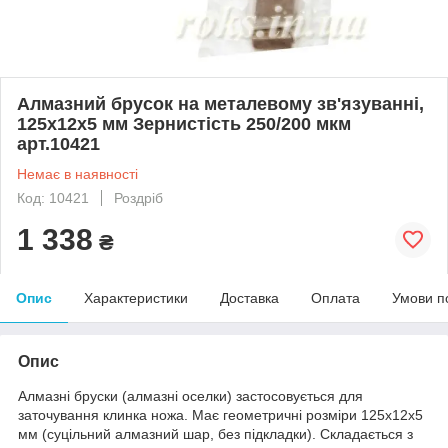
Алмазний брусок на металевому зв'язуванні,
125х12х5 мм Зернистість 250/200 мкм
арт.10421
Немає в наявності
Код: 10421
Роздріб
1 338
₴
Опис
Характеристики
Доставка
Оплата
Умови п
Опис
Алмазні бруски (алмазні оселки) застосовується для
заточування клинка ножа. Має геометричні розміри 125х12х5
мм (суцільний алмазний шар, без підкладки). Складається з