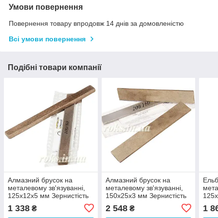
Умови повернення
Повернення товару впродовж 14 днів за домовленістю
Всі умови повернення
Подібні товари компанії
Алмазний брусок на
Алмазний брусок на
Ельб
металевому зв'язуванні,
металевому зв'язуванні,
мета
125х12х5 мм Зернистість
150х25х3 мм Зернистість
125х
100/80 мкм арт.10132
7/5 мкм арт.10138
160/
1 338
2 548
1 8
₴
₴