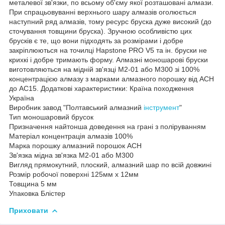
металевої зв'язки, по всьому об'єму якої розташовані алмази.
При спрацьовуванні верхнього шару алмазів оголюється
наступний ряд алмазів, тому ресурс бруска дуже високий (до
сточування товщини бруска). Зручною особливістю цих
брусків є те, що вони підходять за розмірами і добре
закріплюються на точилці Hapstone PRO V5 та ін. бруски не
крихкі і добре тримають форму. Алмазні моношарові бруски
виготовляються на мідній зв'язці М2-01 або М300 зі 100%
концентрацією алмазу з марками алмазного порошку від АСН
до АС15. Додаткові характеристики: Країна походження
Україна
Виробник завод "Полтавський алмазний
інструмент
"
Тип моношаровий брусок
Призначення найтонша доведення на грані з поліруванням
Матеріал концентрація алмазів 100%
Марка порошку алмазний порошок АСН
Зв'язка мідна зв'язка М2-01 або М300
Вигляд прямокутний, плоский, алмазний шар по всій довжині
Розмір робочої поверхні 125мм х 12мм
Товщина 5 мм
Упаковка Блістер
Приховати