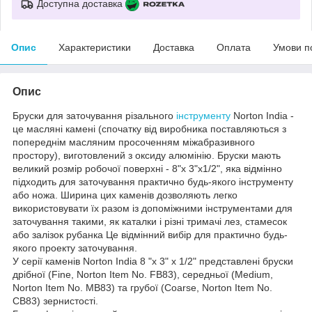
Доступна доставка
Опис
Характеристики
Доставка
Оплата
Умови п
Опис
Бруски для заточування різального
інструменту
Norton India -
це масляні камені (спочатку від виробника поставляються з
попереднім масляним просоченням міжабразивного
простору), виготовлений з оксиду алюмінію. Бруски мають
великий розмір робочої поверхні - 8"x 3"x1/2", яка відмінно
підходить для заточування практично будь-якого інструменту
або ножа. Ширина цих каменів дозволяють легко
використовувати їх разом із допоміжними інструментами для
заточування такими, як каталки і різні тримачі лез, стамесок
або залізок рубанка Це відмінний вибір для практично будь-
якого проекту заточування.
У серії каменів Norton India 8 "x 3" x 1/2" представлені бруски
дрібної (Fine, Norton Item No. FB83), середньої (Medium,
Norton Item No. MB83) та грубої (Coarse, Norton Item No.
CB83) зернистості.