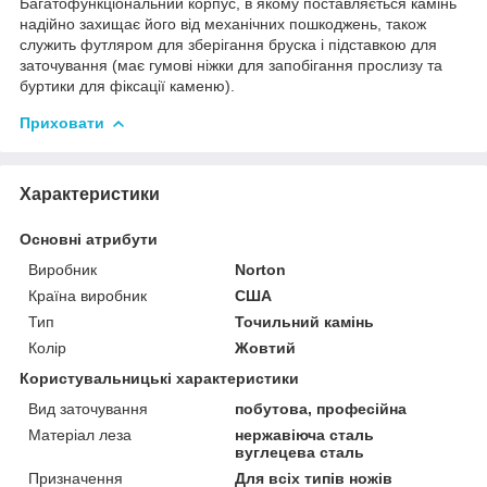
Багатофункціональний корпус, в якому поставляється камінь
надійно захищає його від механічних пошкоджень, також
служить футляром для зберігання бруска і підставкою для
заточування (має гумові ніжки для запобігання прослизу та
буртики для фіксації каменю).
Приховати
Характеристики
Основні атрибути
Виробник
Norton
Країна виробник
США
Тип
Точильний камінь
Колір
Жовтий
Користувальницькі характеристики
Вид заточування
побутова, професійна
Матеріал леза
нержавіюча сталь
вуглецева сталь
Призначення
Для всіх типів ножів