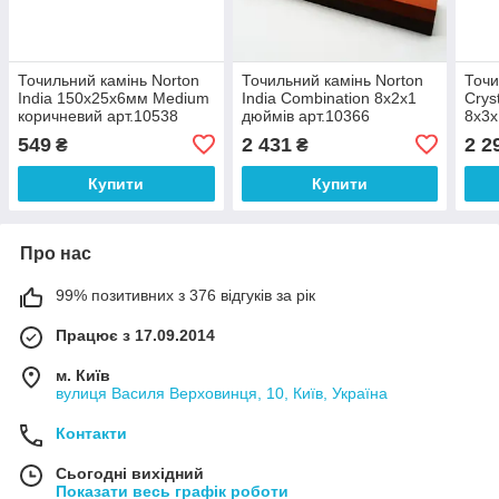
Точильний камінь Norton
Точильний камінь Norton
Точи
India 150х25х6мм Medium
India Combination 8х2х1
Crys
коричневий арт.10538
дюймів арт.10366
8х3х
арт.
549
2 431
2 2
₴
₴
Купити
Купити
Про нас
99% позитивних з 376 відгуків за рік
Працює з 17.09.2014
м. Київ
вулиця Василя Верховинця, 10, Київ, Україна
Контакти
Сьогодні вихідний
Показати весь графік роботи