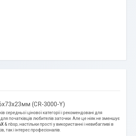
06х73х23мм (CR-3000-Y)
ків середньої цінової категорії і рекомендовані для
для початківців любителів заточки. Але це ніяк не зменшує
AX
& nbsp; настільки прості у використанні і невибагливі в
, так і інтерес професіоналів.