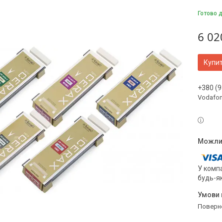
Готово 
6 02
Купи
+380 (9
Vodafo
У компа
будь-я
поверн