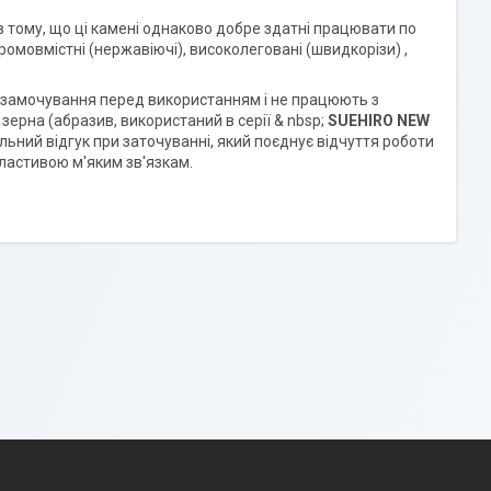
 в тому, що ці камені однаково добре здатні працювати по
омовмістні (нержавіючі), високолеговані (швидкорізи) ,
ь замочування перед використанням і не працюють з
 зерна (абразив, використаний в серії & nbsp;
SUEHIRO NEW
льний відгук при заточуванні, який поєднує відчуття роботи
ластивою м'яким зв'язкам.