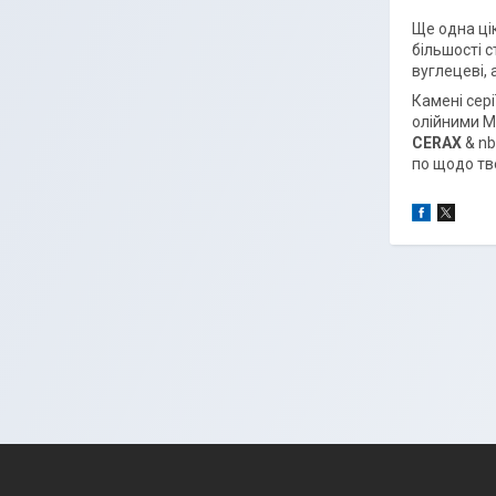
Ще одна цік
більшості с
вуглецеві, 
Камені сері
олійними МО
CERAX
& nb
по щодо тв