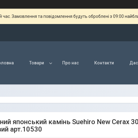
й час. Замовлення та повідомлення будуть оброблені з 09:00 найбли
оловна
Товари
Про нас
Контакти
Дас
ний японський камінь Suehiro New Cerax 3
ий арт.10530