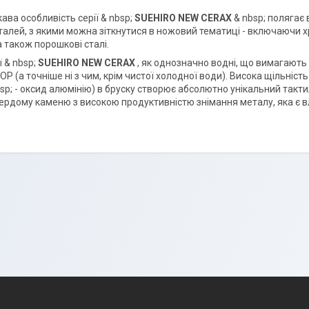
ава особливість серії & nbsp;
SUEHIRO NEW CERAX
& nbsp; полягає
талей, з якими можна зіткнутися в ножовий тематиці - включаючи хр
а також порошкові сталі.
ї & nbsp;
SUEHIRO NEW CERAX
, як однозначно водні, що вимагают
Р (а точніше ні з чим, крім чистої холодної води). Висока щільність
sp; - оксид алюмінію) в бруску створює абсолютно унікальний такти
ердому каменю з високою продуктивністю знімання металу, яка є в