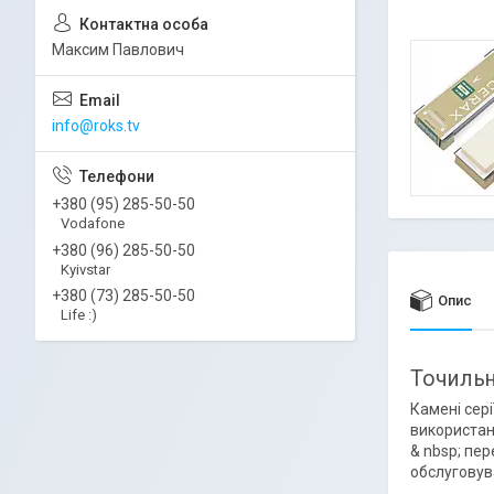
Максим Павлович
info@roks.tv
+380 (95) 285-50-50
Vodafone
+380 (96) 285-50-50
Kyivstar
+380 (73) 285-50-50
Опис
Life :)
Точильн
Камені сері
використан
& nbsp; пер
обслуговува