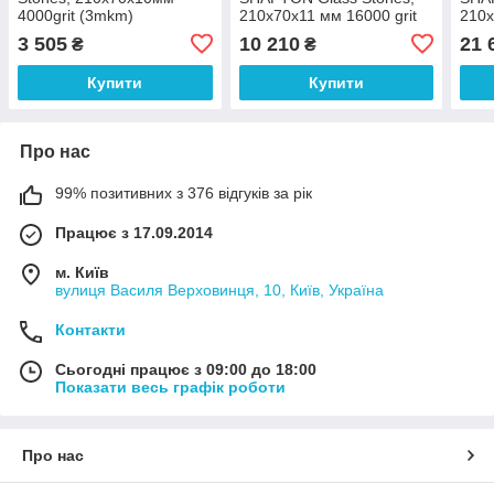
4000grit (3mkm)
210х70х11 мм 16000 grit
210х
(0.92 mkm) арт.10561
(0.4
3 505
10 210
21 
₴
₴
Купити
Купити
Про нас
99% позитивних з 376 відгуків за рік
Працює з 17.09.2014
м. Київ
вулиця Василя Верховинця, 10, Київ, Україна
Контакти
Сьогодні працює з 09:00 до 18:00
Показати весь графік роботи
Про нас