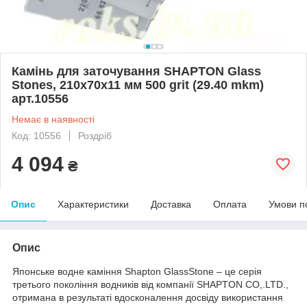
Камінь для заточування SHAPTON Glass
Stones, 210х70х11 мм 500 grit (29.40 mkm)
арт.10556
Немає в наявності
Код: 10556
Роздріб
4 094
₴
Опис
Характеристики
Доставка
Оплата
Умови п
Опис
Японське водне каміння Shapton GlassStone – це серія
третього покоління водників від компанії SHAPTON CO,.LTD.,
отримана в результаті вдосконалення досвіду використання