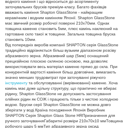
водного каміння і що відноситься до асортименту
заточувальних брусків преміум-класу. Багато фахівців
вважають каміння Shapton GlassStone - найкращим
керамічним і водним камінням Японії. Shapton GlassStone
має звичний розмір робочої поверхні 210х70мм. Однак
товщина каменю становить 5мм, плюс камінь наклеєний на
гартоване скло такої ж товщини. Загальна товщина бруска
становить 10мм.
Від попередніх виробів компанії SHAPTON серія GlassStone
традиційно відрізняється більш вузьким діапазоном розсіву
абразивного зерна. Абразивний шар (5мм) оснащений
прецизійною плоскою скляною основою, яка дозволяє
використовувати весь матеріал каменю прямо до скла. При
конкурентній вартості каміння більш довговічне, вимагають
значно менших трудовитрат при заточуванні ріжучого
інструменту
та обслуговуванні (вирівнюванні) каменю. Хоча
камінь має дуже щільну структуру, що практично не вбирає
рідину, Shapton GlassStone не допускають застосування
олійних рідин як СОЖ і працюють тільки з чистою холодною
водою. Бруски серії Shapton GlassStone не можна довго
зберігати у воді.Країна походження Японія Виробник
SHAPTON Серія Shapton Glass Stone HRПризначення для
ручного заточуванняГабаритні розміри 210х70х10 ммТовщина
робочого шару 5 ммТип абразивного зерна оксид