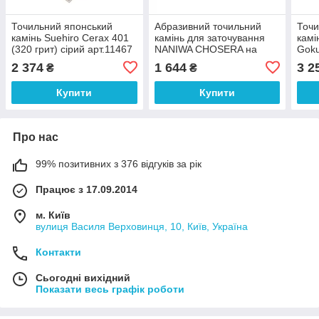
Точильний японський
Абразивний точильний
Точи
камінь Suehiro Cerax 401
камінь для заточування
камі
(320 грит) сірий арт.11467
NANIWA CHOSERA на
Goku
бланку Professional Stone
блан
2 374
1 644
3 2
₴
₴
150х20х5 10000 грит
арт.
світло-сірий арт.10877
Купити
Купити
Про нас
99% позитивних з 376 відгуків за рік
Працює з 17.09.2014
м. Київ
вулиця Василя Верховинця, 10, Київ, Україна
Контакти
Сьогодні вихідний
Показати весь графік роботи