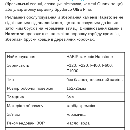
(бразильські сланці, словацькі пісковики, камені Guanxi тощо)
або ультратонку кераміку Spyderco Ultra Fine.
Регламент обслуговування й зберігання каменів
Hapstone
не
відрізняється від аналогічного, що застосовується до інших
заточним брусків на керамічній зв'язці. Вирівнювання каменів
Hapstone
проводиться на склі на порошку карбіду кремнію,
зберігати бруски краще в дерев'яних коробках.
Найменування
НАБІР каменів Hapstone
Зернистість
F120, F220, F400, F600,
F1000
Тип
без бланка, точильний камінь
Розмір робочої поверхні
152х25мм
Товщина
6мм
Матеріал абразиву
карбід кремнію
Зв'язка
керамічна
Рекомендовані ЗОР
масло, вода