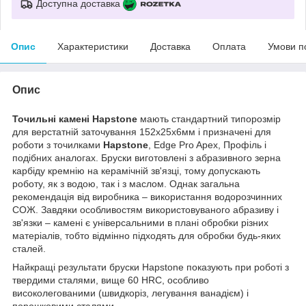
Доступна доставка
Опис
Характеристики
Доставка
Оплата
Умови п
Опис
Точильні камені Hapstone
мають стандартний типорозмір
для верстатній заточування 152х25х6мм і призначені для
роботи з точилками
Hapstone
, Edge Pro Apex, Профіль і
подібних аналогах. Бруски виготовлені з абразивного зерна
карбіду кремнію на керамічній зв'язці, тому допускають
роботу, як з водою, так і з маслом. Однак загальна
рекомендація від виробника – використання водорозчинних
СОЖ. Завдяки особливостям використовуваного абразиву і
зв'язки – камені є універсальними в плані обробки різних
матеріалів, тобто відмінно підходять для обробки будь-яких
сталей.
Найкращі результати бруски Hapstone показують при роботі з
твердими сталями, вище 60 HRC, особливо
високолегованими (швидкоріз, легування ванадієм) і
порошковими сталями.