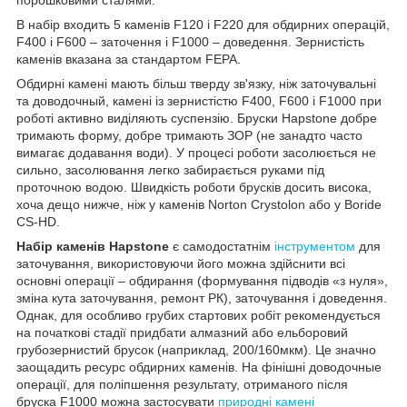
В набір входить 5 каменів F120 і F220 для обдирних операцій,
F400 і F600 – заточення і F1000 – доведення. Зернистість
каменів вказана за стандартом FEPA.
Обдирні камені мають більш тверду зв'язку, ніж заточувальні
та доводочный, камені із зернистістю F400, F600 і F1000 при
роботі активно виділяють суспензію. Бруски Hapstone добре
тримають форму, добре тримають ЗОР (не занадто часто
вимагає додавання води). У процесі роботи засолюється не
сильно, засолювання легко забирається руками під
проточною водою. Швидкість роботи брусків досить висока,
хоча дещо нижче, ніж у каменів Norton Crystolon або у Boride
CS-HD.
Набір каменів Hapstone
є самодостатнім
інструментом
для
заточування, використовуючи його можна здійснити всі
основні операції – обдирання (формування підводів «з нуля»,
зміна кута заточування, ремонт РК), заточування і доведення.
Однак, для особливо грубих стартових робіт рекомендується
на початкові стадії придбати алмазний або ельборовий
грубозернистий брусок (наприклад, 200/160мкм). Це значно
заощадить ресурс обдирних каменів. На фінішні доводочные
операції, для поліпшення результату, отриманого після
бруска F1000 можна застосувати
природні камені