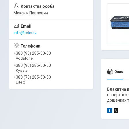
Максим Павлович
info@roks.tv
+380 (95) 285-50-50
Vodafone
+380 (96) 285-50-50
Kyivstar
Опис
+380 (73) 285-50-50
Life :)
Блакитна 
поверхні сі
дощечках т