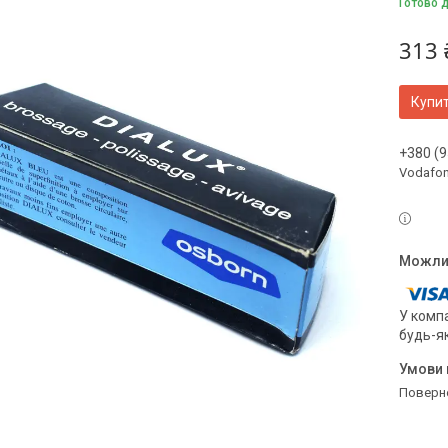
Готово 
313 
Купи
+380 (9
Vodafo
У компа
будь-я
поверн